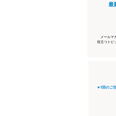
最
メールマ
役立つトピ
※1回のご