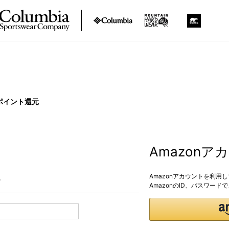
ポイント還元
Amazon
Amazonアカウントを利用
。
AmazonのID、パスワー