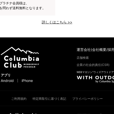
プラチナ会員様は、
を問わず送料無料となります。
詳しくはこちら >>
運営会社(会社概要/採用
店舗検索
企業の社会的責任(CSR)
WEBマガジン“ウィズアウトドア
アプリ
Android
iPhone
ご利用規約
特定商取引に基づく表記
プライバシーポリシー