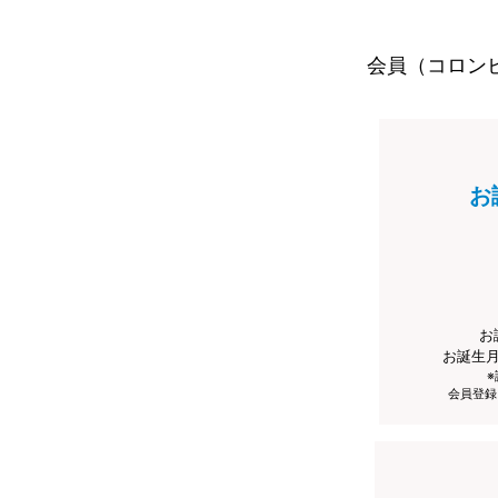
会員（コロン
お
お
お誕生
会員登録