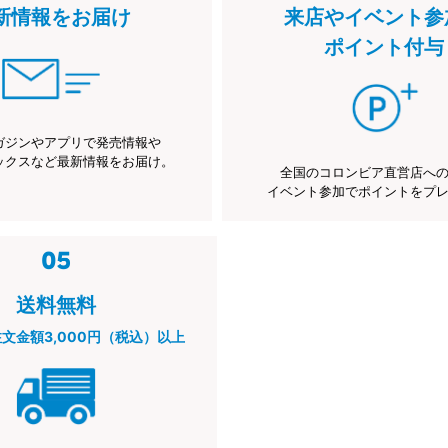
新情報をお届け
来店やイベント参
ポイント付与
ガジンやアプリで発売情報や
ックスなど最新情報をお届け。
全国のコロンビア直営店へ
イベント参加でポイントをプ
送料無料
注文金額3,000円（税込）以上