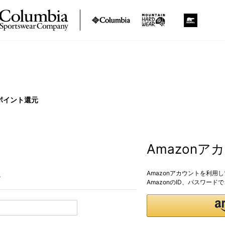
ポイント還元
Amazon
Amazonアカウントを利用
。
AmazonのID、パスワー