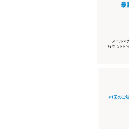
最
メールマ
役立つトピ
※1回のご