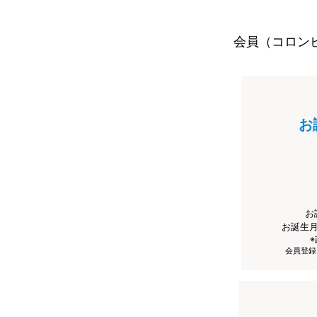
会員（コロン
お
お
お誕生
会員登録