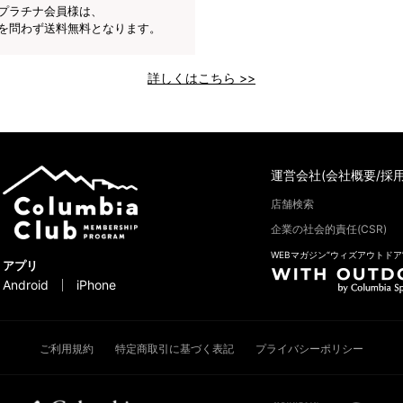
プラチナ会員様は、
を問わず送料無料となります。
詳しくはこちら >>
運営会社(会社概要/採用
店舗検索
企業の社会的責任(CSR)
WEBマガジン“ウィズアウトドア
アプリ
Android
iPhone
ご利用規約
特定商取引に基づく表記
プライバシーポリシー