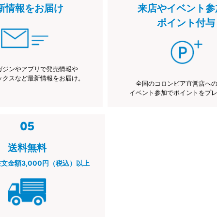
新情報をお届け
来店やイベント参
ポイント付与
ガジンやアプリで発売情報や
ックスなど最新情報をお届け。
全国のコロンビア直営店へ
イベント参加でポイントをプ
送料無料
注文金額3,000円（税込）以上