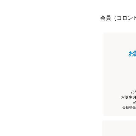
会員（コロン
お
お
お誕生
会員登録