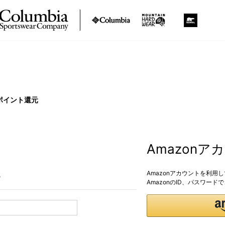
ポイント還元
Amazon
Amazonアカウントを利用
。
AmazonのID、パスワー