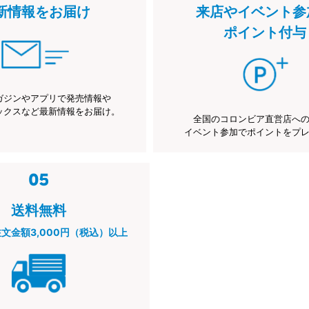
新情報をお届け
来店やイベント参
ポイント付与
ガジンやアプリで発売情報や
ックスなど最新情報をお届け。
全国のコロンビア直営店へ
イベント参加でポイントをプ
送料無料
注文金額3,000円（税込）以上