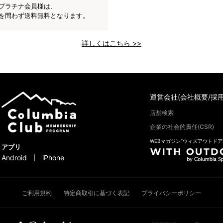
プラチナ会員様は、
を問わず送料無料となります。
詳しくはこちら >>
運営会社(会社概要/採用
店舗検索
企業の社会的責任(CSR)
WEBマガジン“ウィズアウトドア
アプリ
Android
iPhone
ご利用規約
特定商取引に基づく表記
プライバシーポリシー