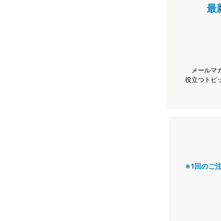
最
メールマ
役立つトピ
※1回のご