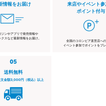
新情報をお届け
来店やイベント参
ポイント付与
ガジンやアプリで発売情報や
ックスなど最新情報をお届け。
全国のコロンビア直営店へ
イベント参加でポイントをプ
送料無料
注文金額3,000円（税込）以上