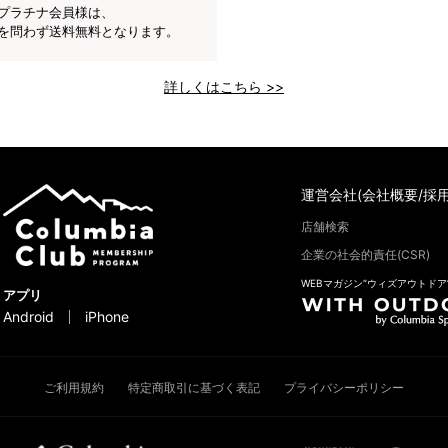
プラチナ会員様は、
を問わず送料無料となります。
詳しくはこちら >>
運営会社(会社概要/採用
店舗検索
企業の社会的責任(CSR)
WEBマガジン“ウィズアウトドア
アプリ
Android
iPhone
ご利用規約
特定商取引に基づく表記
プライバシーポリシー