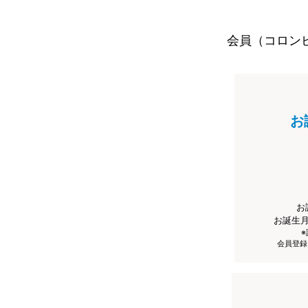
会員（コロン
お
お
お誕生
会員登録