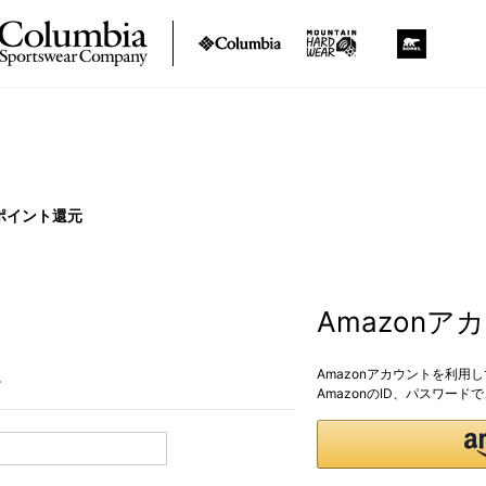
ポイント還元
Amazon
Amazonアカウントを利用
。
AmazonのID、パスワー