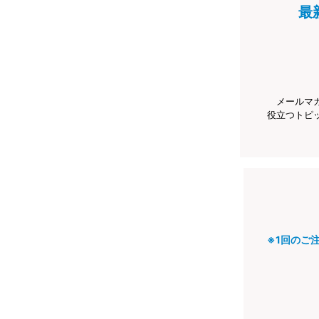
最
メールマ
役立つトピ
※1回のご