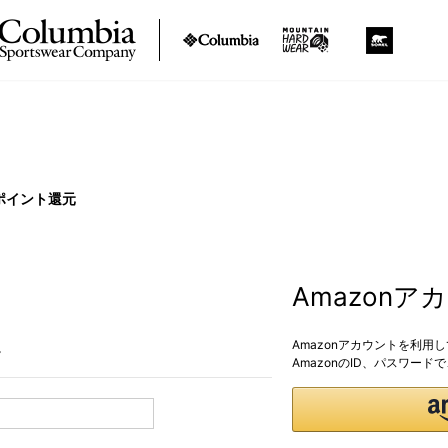
ポイント還元
Amazon
Amazonアカウントを利用
。
AmazonのID、パスワー