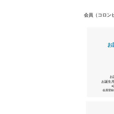
会員（コロン
お
お
お誕生
会員登録