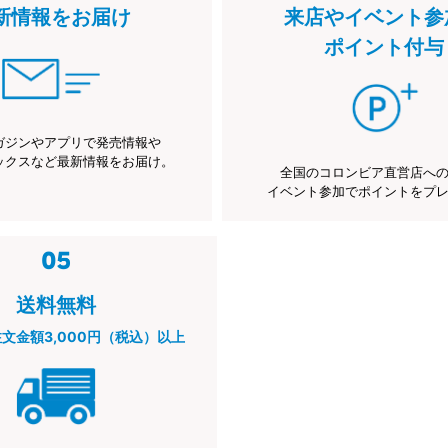
新情報をお届け
来店やイベント参
ポイント付与
ガジンやアプリで発売情報や
ックスなど最新情報をお届け。
全国のコロンビア直営店へ
イベント参加でポイントをプ
送料無料
注文金額3,000円（税込）以上