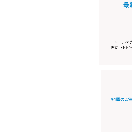
最
メールマ
役立つトピ
※1回のご