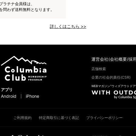
プラチナ会員様は、
を問わず送料無料となります。
詳しくはこちら >>
運営会社(会社概要/採用
店舗検索
企業の社会的責任(CSR)
WEBマガジン“ウィズアウトドア
アプリ
Android
iPhone
ご利用規約
特定商取引に基づく表記
プライバシーポリシー