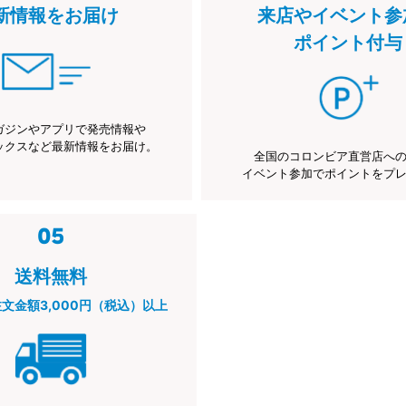
新情報をお届け
来店やイベント参
ポイント付与
ガジンやアプリで発売情報や
ックスなど最新情報をお届け。
全国のコロンビア直営店へ
イベント参加でポイントをプ
送料無料
注文金額3,000円（税込）以上