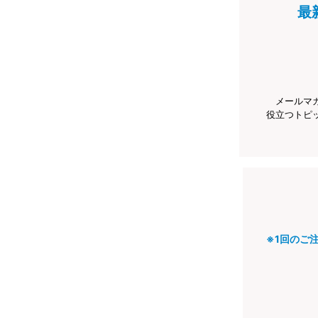
最
メールマ
役立つトピ
※1回のご