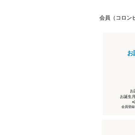
会員（コロン
お
お
お誕生
会員登録