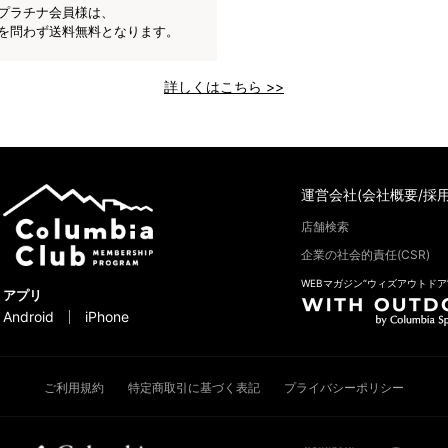
プラチナ会員様は、
を問わず送料無料となります。
詳しくはこちら >>
運営会社(会社概要/採用
店舗検索
企業の社会的責任(CSR)
WEBマガジン“ウィズアウトドア
アプリ
Android
iPhone
ご利用規約
特定商取引に基づく表記
プライバシーポリシー