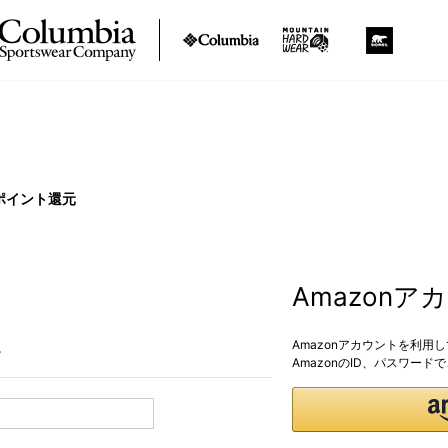
ポイント還元
Amazon
Amazonアカウントを利用
。
AmazonのID、パスワー