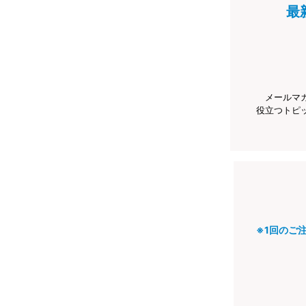
最
メールマ
役立つトピ
※1回のご