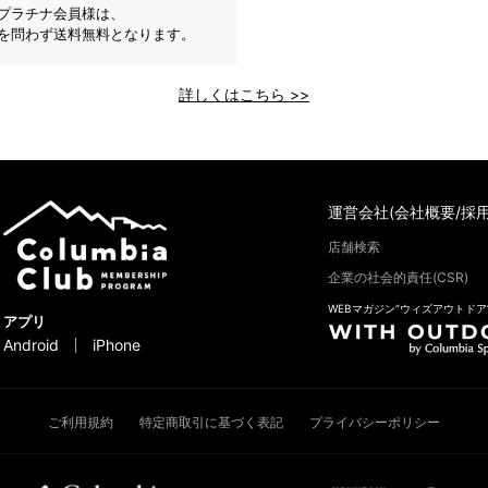
プラチナ会員様は、
を問わず送料無料となります。
詳しくはこちら >>
運営会社(会社概要/採用
店舗検索
企業の社会的責任(CSR)
WEBマガジン“ウィズアウトドア
アプリ
Android
iPhone
ご利用規約
特定商取引に基づく表記
プライバシーポリシー