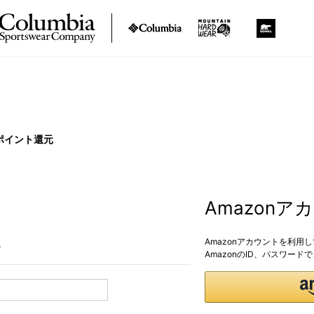
ポイント還元
Amazon
Amazonアカウントを利用
。
AmazonのID、パスワー