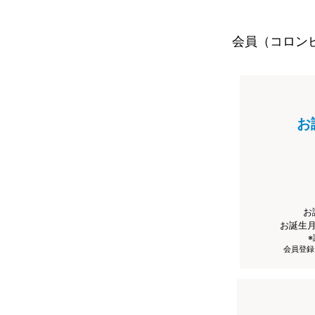
会員（コロン
お
お
お誕生
会員登録