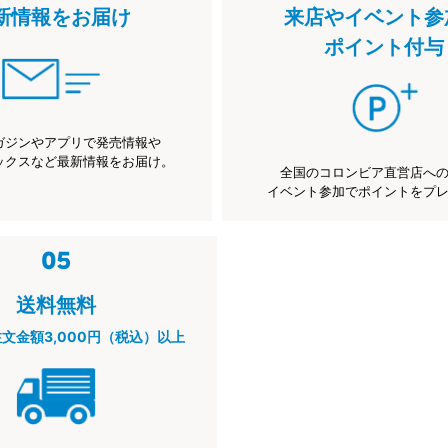
新情報をお届け
来店やイベント参
ポイント付与
ガジンやアプリで発売情報や
ックスなど最新情報をお届け。
全国のコロンビア直営店へ
イベント参加でポイントをプ
送料無料
注文金額3,000円（税込）以上