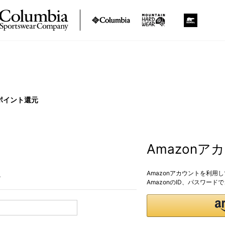
ポイント還元
Amazon
Amazonアカウントを利用
。
AmazonのID、パスワー