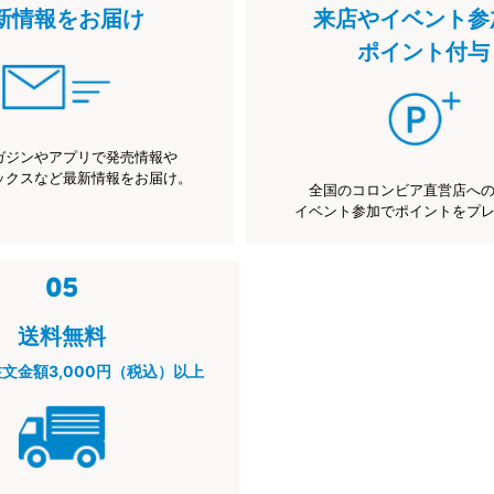
新情報をお届け
来店やイベント参
ポイント付与
ガジンやアプリで発売情報や
ックスなど最新情報をお届け。
全国のコロンビア直営店へ
イベント参加でポイントをプ
送料無料
注文金額3,000円（税込）以上