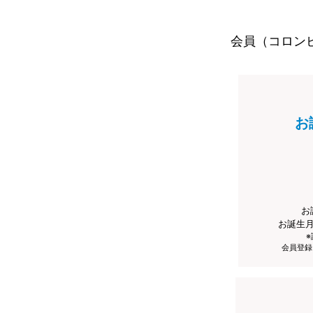
会員（コロン
お
お
お誕生
会員登録