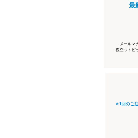
最
メールマ
役立つトピ
※1回のご