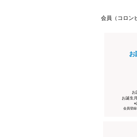
会員（コロン
お
お
お誕生
会員登録