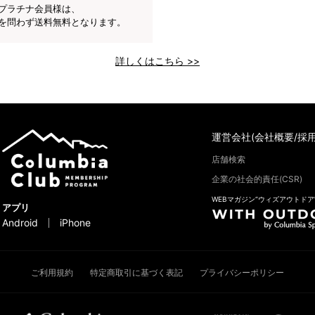
プラチナ会員様は、
を問わず送料無料となります。
詳しくはこちら >>
運営会社(会社概要/採用
店舗検索
企業の社会的責任(CSR)
WEBマガジン“ウィズアウトドア
アプリ
Android
iPhone
ご利用規約
特定商取引に基づく表記
プライバシーポリシー