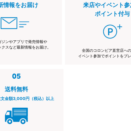
新情報をお届け
来店やイベント参
ポイント付与
ガジンやアプリで発売情報や
ックスなど最新情報をお届け。
全国のコロンビア直営店へ
イベント参加でポイントをプ
送料無料
注文金額3,000円（税込）以上