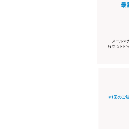
最
メールマ
役立つトピ
※1回のご