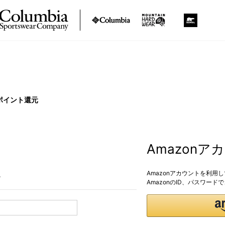
ポイント還元
Amazon
Amazonアカウントを利用
。
AmazonのID、パスワー