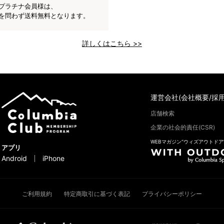
プラチナ会員様は、
を問わず送料無料となります。
詳しくはこちら >>
運営会社(会社概要/採用
店舗検索
企業の社会的責任(CSR)
WEBマガジン“ウィズアウトドア
アプリ
Android
iPhone
ご利用規約
特定商取引に基づく表記
プライバシーポリシー