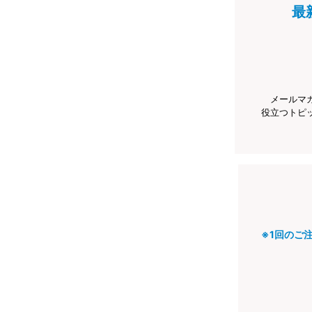
最
メールマ
役立つトピ
※1回のご