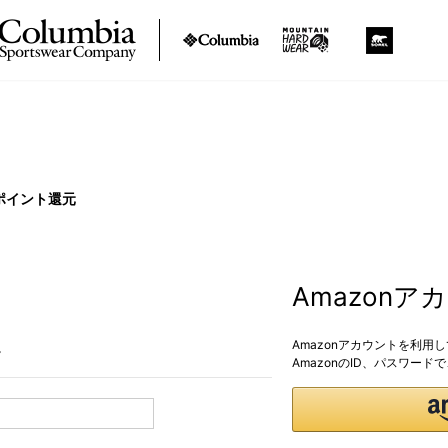
ポイント還元
Amazon
Amazonアカウントを利用
。
AmazonのID、パスワー