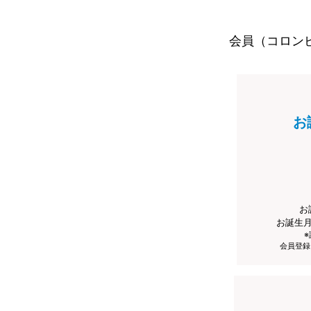
会員（コロン
お
お
お誕生
会員登録