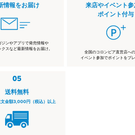
新情報をお届け
来店やイベント参
ポイント付与
ガジンやアプリで発売情報や
ックスなど最新情報をお届け。
全国のコロンビア直営店へ
イベント参加でポイントをプ
送料無料
注文金額3,000円（税込）以上