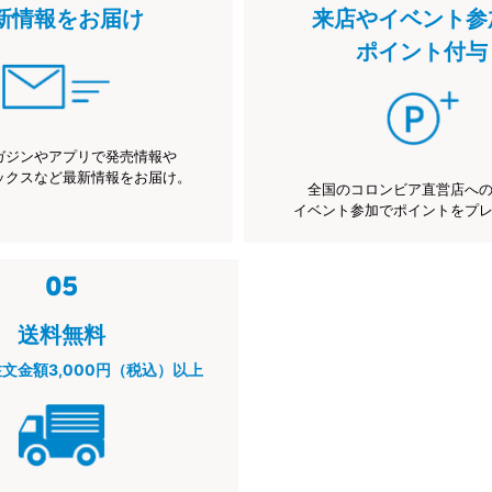
新情報をお届け
来店やイベント参
ポイント付与
ガジンやアプリで発売情報や
ックスなど最新情報をお届け。
全国のコロンビア直営店へ
イベント参加でポイントをプ
送料無料
注文金額3,000円（税込）以上