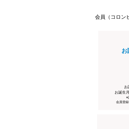
会員（コロン
お
お
お誕生
会員登録