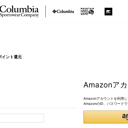
ポイント還元
Amazon
Amazonアカウントを利用
。
AmazonのID、パスワー