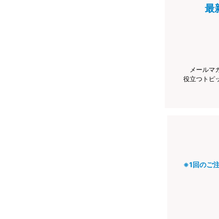
最
メールマ
役立つトピ
※1回のご