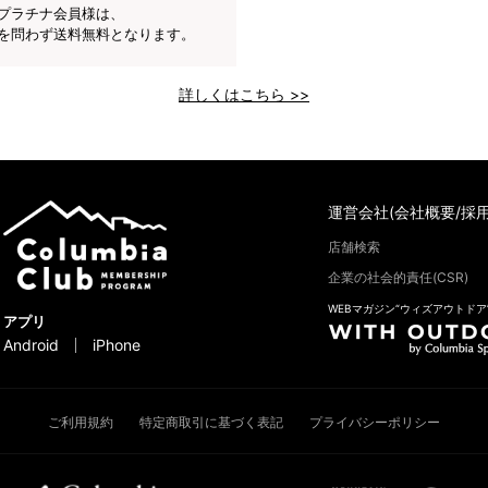
プラチナ会員様は、
を問わず送料無料となります。
詳しくはこちら >>
運営会社(会社概要/採用
店舗検索
企業の社会的責任(CSR)
WEBマガジン“ウィズアウトドア
アプリ
Android
iPhone
ご利用規約
特定商取引に基づく表記
プライバシーポリシー