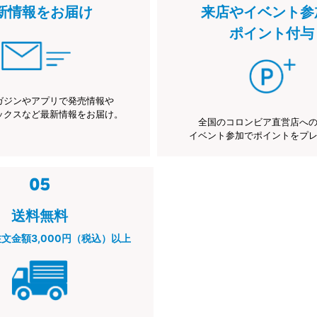
新情報をお届け
来店やイベント参
ポイント付与
ガジンやアプリで発売情報や
ックスなど最新情報をお届け。
全国のコロンビア直営店へ
イベント参加でポイントをプ
送料無料
注文金額3,000円（税込）以上