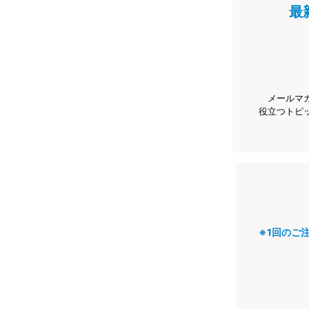
最
メールマ
役立つトピ
※1回のご