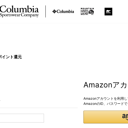
ポイント還元
Amazon
Amazonアカウントを利用
。
AmazonのID、パスワー