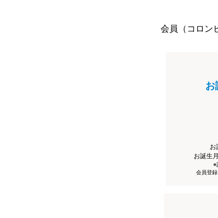
会員（コロン
お
お
お誕生
会員登録