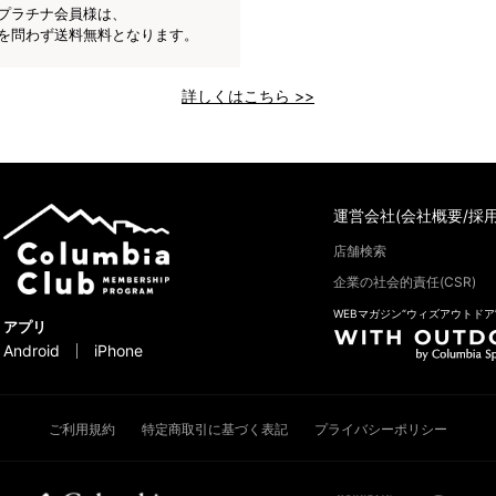
プラチナ会員様は、
を問わず送料無料となります。
詳しくはこちら >>
運営会社(会社概要/採用
店舗検索
企業の社会的責任(CSR)
WEBマガジン“ウィズアウトドア
アプリ
Android
iPhone
ご利用規約
特定商取引に基づく表記
プライバシーポリシー