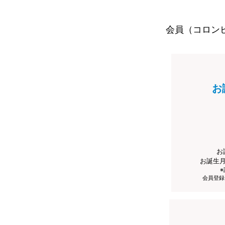
会員（コロン
お
お
お誕生
会員登録