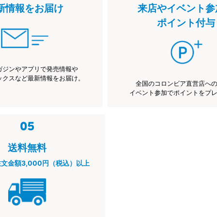
新情報をお届け
来店やイベント参
ポイント付与
ガジンやアプリで発売情報や
ックスなど最新情報をお届け。
全国のコロンビア直営店へ
イベント参加でポイントをプ
送料無料
注文金額3,000円（税込）以上