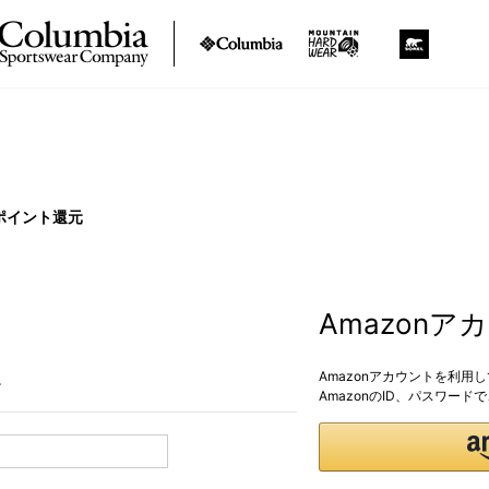
ポイント還元
Amazon
Amazonアカウントを利用
。
AmazonのID、パスワー