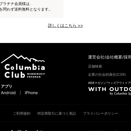
プラチナ会員様は、
を問わず送料無料となります。
詳しくはこちら >>
運営会社(会社概要/採用
店舗検索
企業の社会的責任(CSR)
WEBマガジン“ウィズアウトドア
アプリ
Android
iPhone
ご利用規約
特定商取引に基づく表記
プライバシーポリシー