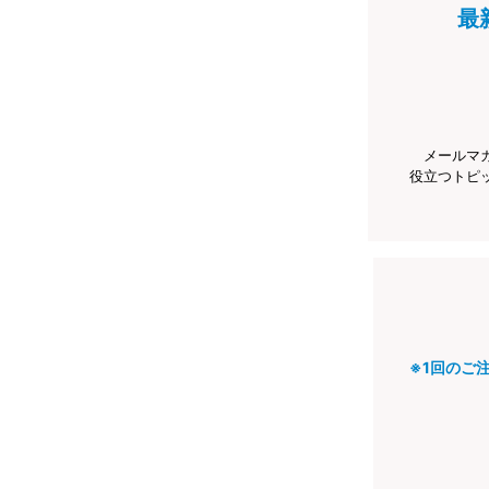
最
メールマ
役立つトピ
※1回のご