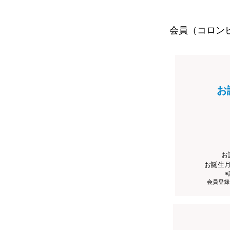
会員（コロン
お
お
お誕生
会員登録