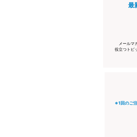
最
メールマ
役立つトピ
※1回のご