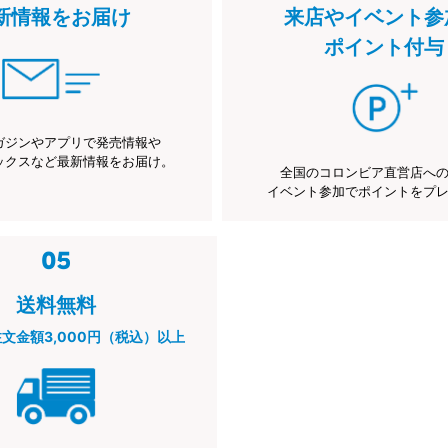
新情報をお届け
来店やイベント参
ポイント付与
ガジンやアプリで発売情報や
ックスなど最新情報をお届け。
全国のコロンビア直営店へ
イベント参加でポイントをプ
送料無料
注文金額3,000円（税込）以上