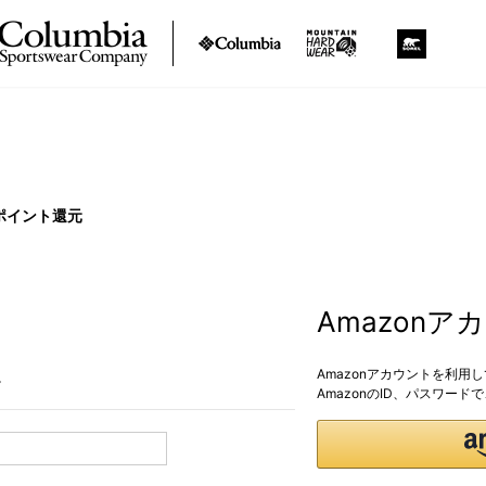
ポイント還元
Amazon
Amazonアカウントを利用
。
AmazonのID、パスワー