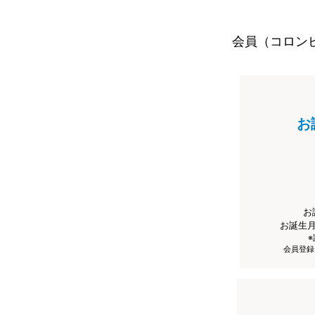
会員（コロン
お
お
お誕生
会員登録