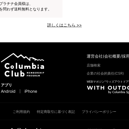
プラチナ会員様は、
を問わず送料無料となります。
詳しくはこちら >>
運営会社(会社概要/採用
店舗検索
企業の社会的責任(CSR)
WEBマガジン“ウィズアウトドア
アプリ
Android
iPhone
ご利用規約
特定商取引に基づく表記
プライバシーポリシー