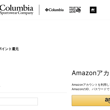
ポイント還元
Amazon
Amazonアカウントを利用
。
AmazonのID、パスワー