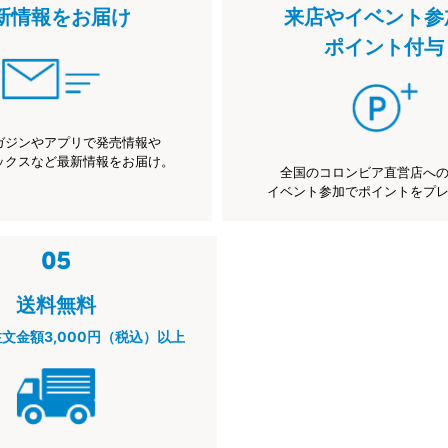
新情報をお届け
来店やイベント参
ポイント付与
ガジンやアプリで発売情報や
ックスなど最新情報をお届け。
全国のコロンビア直営店へ
イベント参加でポイントをプ
送料無料
注文金額3,000円（税込）以上