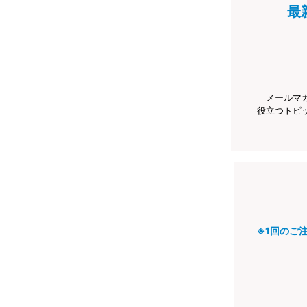
最
メールマ
役立つトピ
※1回のご