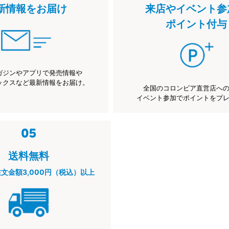
新情報をお届け
来店やイベント参
ポイント付与
ガジンやアプリで発売情報や
ックスなど最新情報をお届け。
全国のコロンビア直営店へ
イベント参加でポイントをプ
送料無料
注文金額3,000円（税込）以上