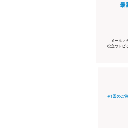
最
メールマ
役立つトピ
※1回のご