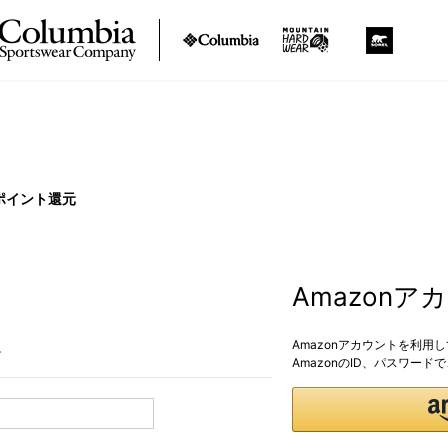
ポイント還元
Amazon
Amazonアカウントを利用
。
AmazonのID、パスワー