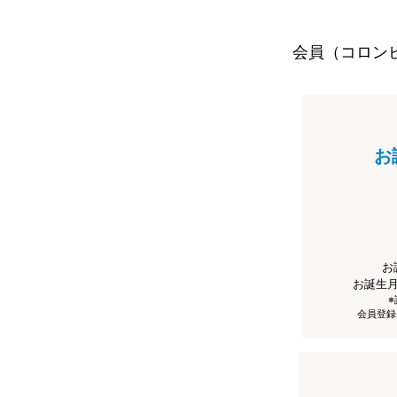
会員（コロン
お
お
お誕生
会員登録