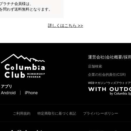
プラチナ会員様は、
を問わず送料無料となります。
詳しくはこちら >>
運営会社(会社概要/採用
店舗検索
企業の社会的責任(CSR)
WEBマガジン“ウィズアウトドア
アプリ
Android
iPhone
ご利用規約
特定商取引に基づく表記
プライバシーポリシー