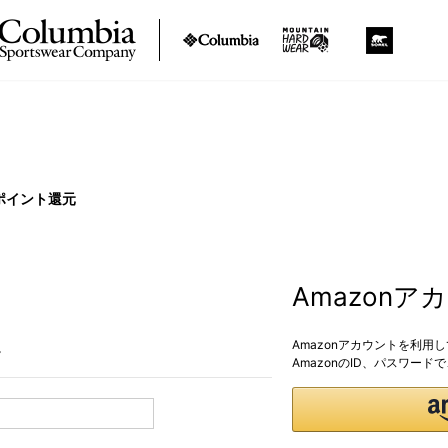
ポイント還元
Amazon
Amazonアカウントを利用
。
AmazonのID、パスワー