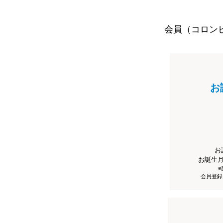
会員（コロン
お
お
お誕生
会員登録