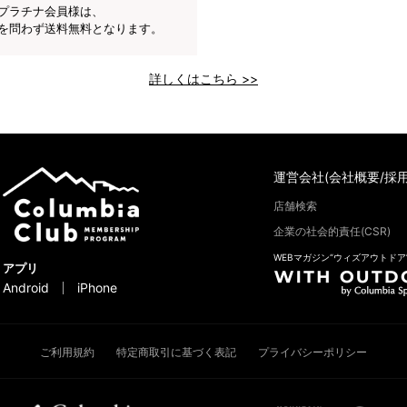
プラチナ会員様は、
を問わず送料無料となります。
詳しくはこちら >>
運営会社(会社概要/採用
店舗検索
企業の社会的責任(CSR)
WEBマガジン“ウィズアウトドア
アプリ
Android
iPhone
ご利用規約
特定商取引に基づく表記
プライバシーポリシー