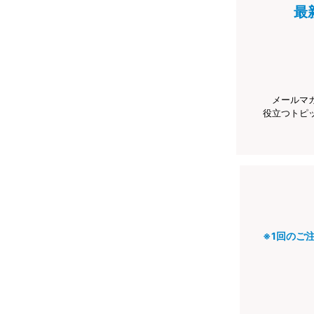
最
メールマ
役立つトピ
※1回のご