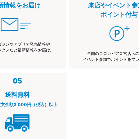
新情報をお届け
来店やイベント参
ポイント付与
ガジンやアプリで発売情報や
ックスなど最新情報をお届け。
全国のコロンビア直営店へ
イベント参加でポイントをプ
送料無料
注文金額3,000円（税込）以上