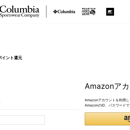
ポイント還元
Amazon
Amazonアカウントを利用
。
AmazonのID、パスワー