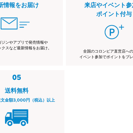
新情報をお届け
来店やイベント参
ポイント付与
ガジンやアプリで発売情報や
ックスなど最新情報をお届け。
全国のコロンビア直営店へ
イベント参加でポイントをプ
送料無料
注文金額3,000円（税込）以上