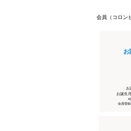
会員（コロン
お
お
お誕生
会員登録