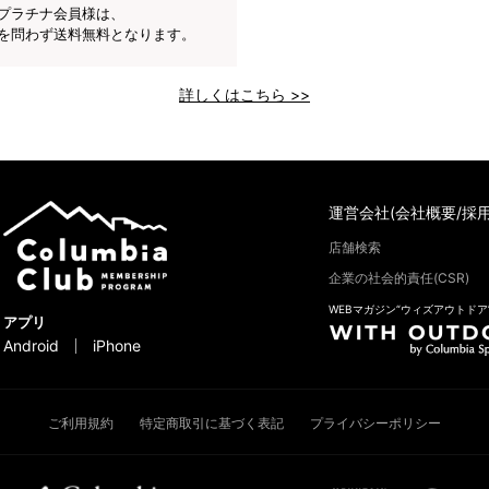
プラチナ会員様は、
を問わず送料無料となります。
詳しくはこちら >>
運営会社(会社概要/採用
店舗検索
企業の社会的責任(CSR)
WEBマガジン“ウィズアウトドア
アプリ
Android
iPhone
ご利用規約
特定商取引に基づく表記
プライバシーポリシー