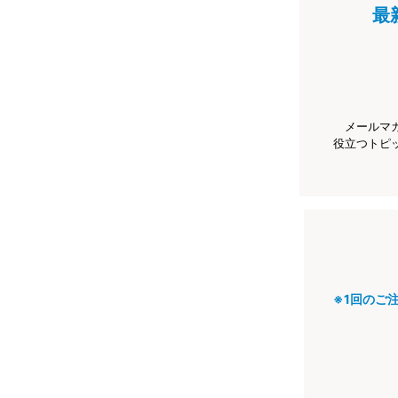
最
メールマ
役立つトピ
※1回のご