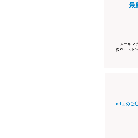
最
メールマ
役立つトピ
※1回のご