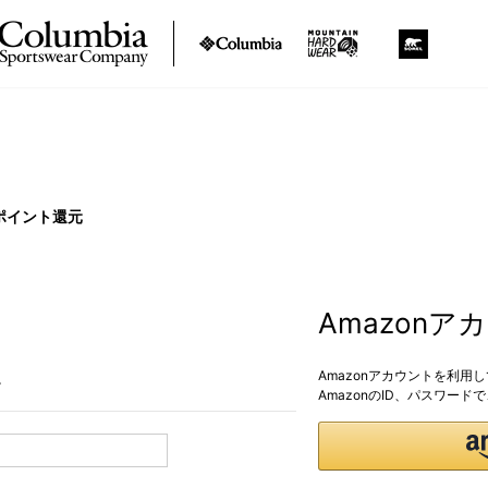
ポイント還元
Amazon
Amazonアカウントを利用
。
AmazonのID、パスワー