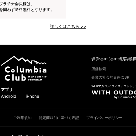
プラチナ会員様は、
を問わず送料無料となります。
詳しくはこちら >>
運営会社(会社概要/採用
店舗検索
企業の社会的責任(CSR)
WEBマガジン“ウィズアウトドア
アプリ
Android
iPhone
ご利用規約
特定商取引に基づく表記
プライバシーポリシー