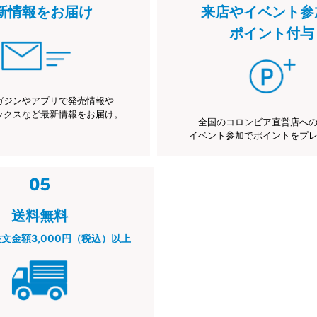
新情報をお届け
来店やイベント参
ポイント付与
ガジンやアプリで発売情報や
ックスなど最新情報をお届け。
全国のコロンビア直営店へ
イベント参加でポイントをプ
送料無料
注文金額3,000円（税込）以上