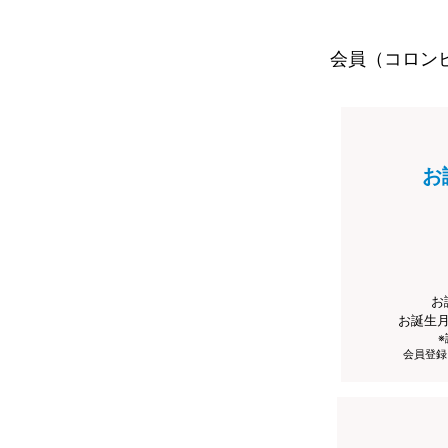
会員（コロン
お
お
お誕生
会員登録