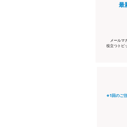
最
メールマ
役立つトピ
※1回のご