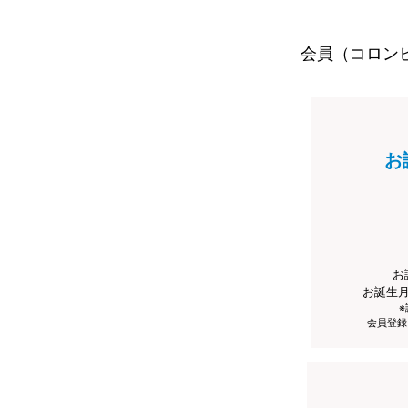
会員（コロン
お
お
お誕生
会員登録