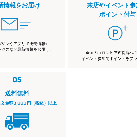
新情報をお届け
来店やイベント参
ポイント付与
ガジンやアプリで発売情報や
ックスなど最新情報をお届け。
全国のコロンビア直営店へ
イベント参加でポイントをプ
送料無料
注文金額3,000円（税込）以上