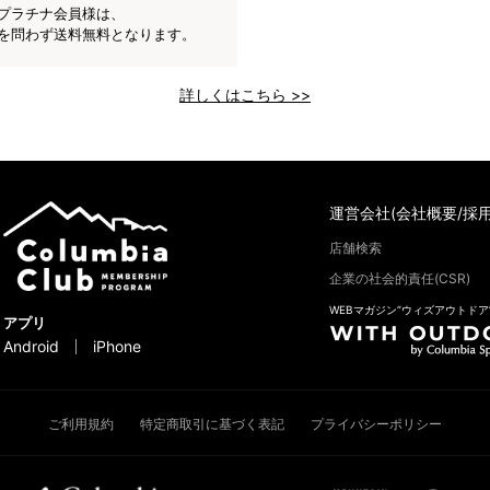
プラチナ会員様は、
を問わず送料無料となります。
詳しくはこちら >>
運営会社(会社概要/採用
店舗検索
企業の社会的責任(CSR)
WEBマガジン“ウィズアウトドア
アプリ
Android
iPhone
ご利用規約
特定商取引に基づく表記
プライバシーポリシー