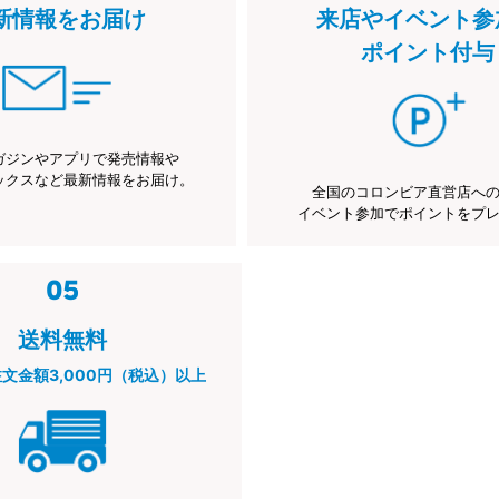
新情報をお届け
来店やイベント参
ポイント付与
ガジンやアプリで発売情報や
ックスなど最新情報をお届け。
全国のコロンビア直営店へ
イベント参加でポイントをプ
送料無料
注文金額3,000円（税込）以上