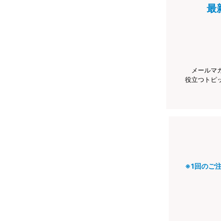
最
メールマ
役立つトピ
※1回のご