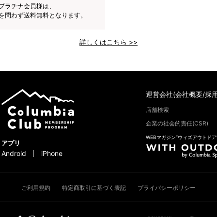
プラチナ会員様は、
を問わず送料無料となります。
詳しくはこちら >>
運営会社(会社概要/採用
店舗検索
企業の社会的責任(CSR)
WEBマガジン“ウィズアウトドア
アプリ
Android
iPhone
ご利用規約
特定商取引に基づく表記
プライバシーポリシー