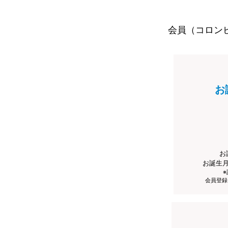
会員（コロン
お
お
お誕生
会員登録