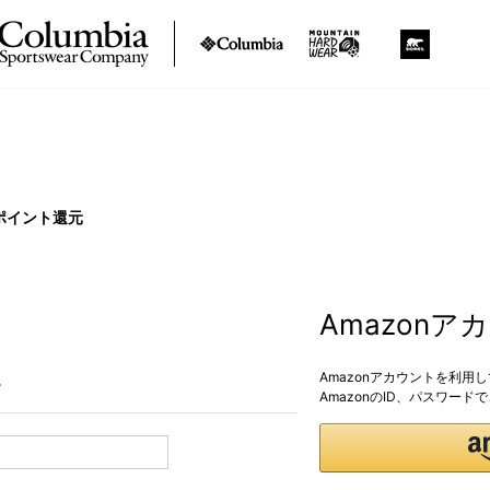
ポイント還元
Amazon
Amazonアカウントを利用
。
AmazonのID、パスワー