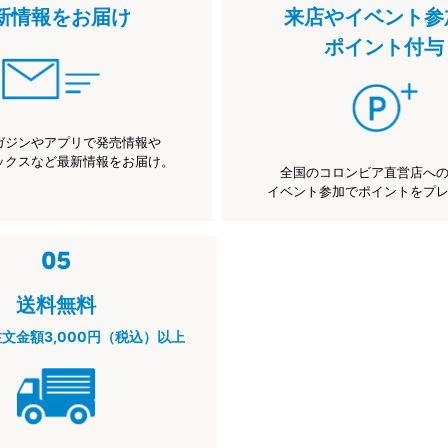
新情報をお届け
来店やイベント参
ポイント付与
ガジンやアプリで発売情報や
ックスなど最新情報をお届け。
全国のコロンビア直営店へ
イベント参加でポイントをプ
送料無料
注文金額3,000円（税込）以上