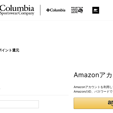
ポイント還元
Amazon
Amazonアカウントを利用
。
AmazonのID、パスワー