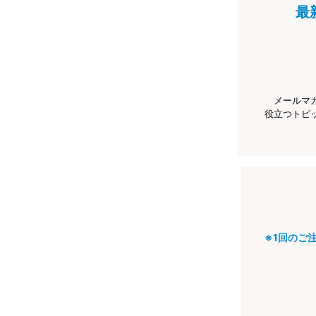
最
メールマ
役立つトピ
※1回のご