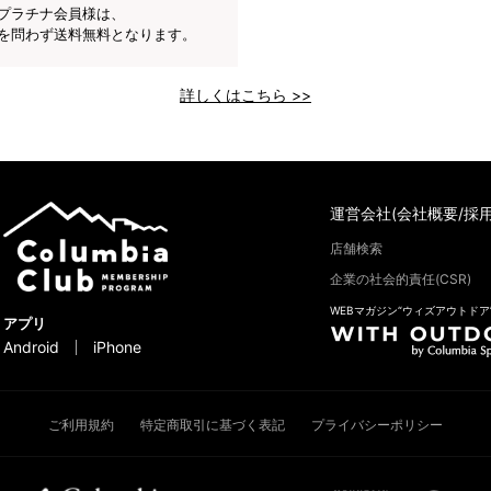
プラチナ会員様は、
を問わず送料無料となります。
詳しくはこちら >>
運営会社(会社概要/採用
店舗検索
企業の社会的責任(CSR)
WEBマガジン“ウィズアウトドア
アプリ
Android
iPhone
ご利用規約
特定商取引に基づく表記
プライバシーポリシー