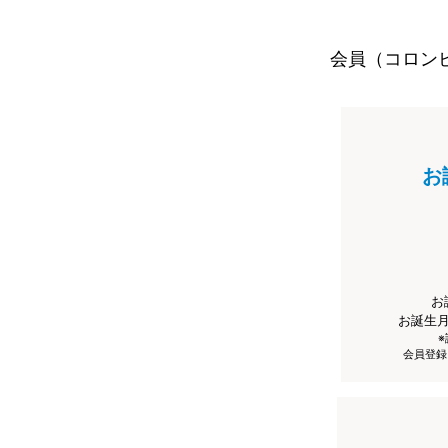
会員（コロン
お
お
お誕生
会員登録