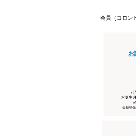
会員（コロン
お
お
お誕生
会員登録