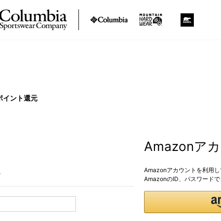
ポイント還元
Amazon
Amazonアカウントを利用
。
AmazonのID、パスワー