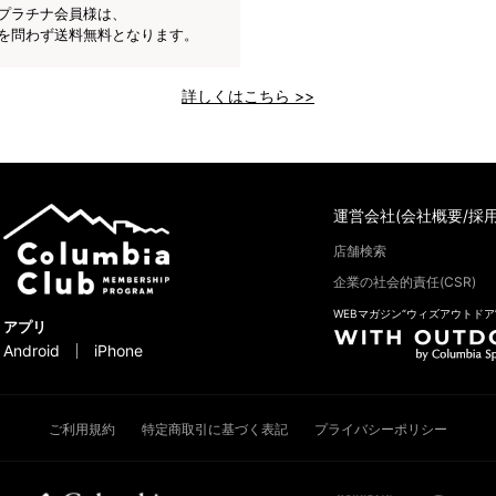
プラチナ会員様は、
を問わず送料無料となります。
詳しくはこちら >>
運営会社(会社概要/採用
店舗検索
企業の社会的責任(CSR)
WEBマガジン“ウィズアウトドア
アプリ
Android
iPhone
ご利用規約
特定商取引に基づく表記
プライバシーポリシー