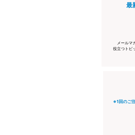
最
メールマ
役立つトピ
※1回のご