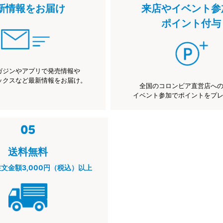
新情報をお届け
来店やイベント参
ポイント付与
ガジンやアプリで発売情報や
ックスなど最新情報をお届け。
全国のコロンビア直営店へ
イベント参加でポイントをプ
送料無料
注文金額3,000円（税込）以上