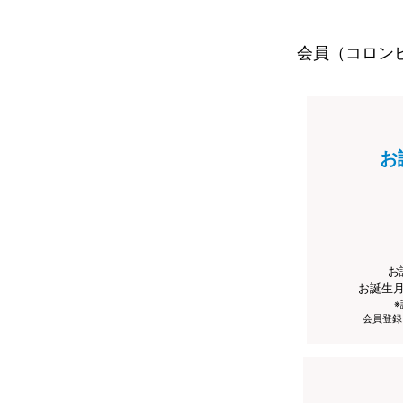
会員（コロン
お
お
お誕生
会員登録