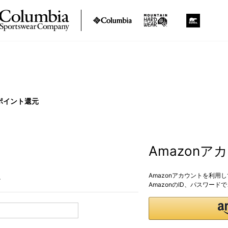
ポイント還元
Amazon
Amazonアカウントを利用
。
AmazonのID、パスワー