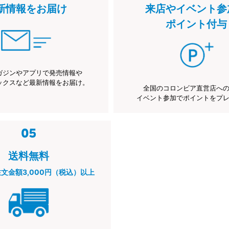
新情報をお届け
来店やイベント参
ポイント付与
ガジンやアプリで発売情報や
ックスなど最新情報をお届け。
全国のコロンビア直営店へ
イベント参加でポイントをプ
送料無料
注文金額3,000円（税込）以上