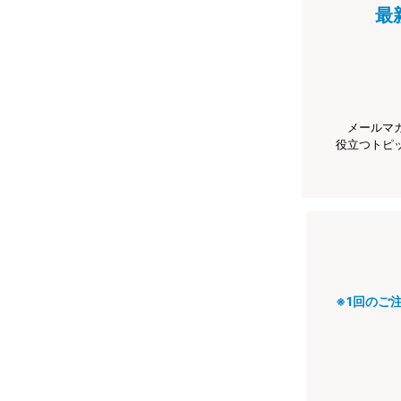
最
メールマ
役立つトピ
※1回のご