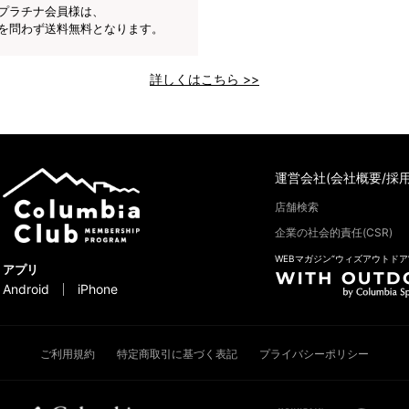
プラチナ会員様は、
を問わず送料無料となります。
詳しくはこちら >>
運営会社(会社概要/採用
店舗検索
企業の社会的責任(CSR)
WEBマガジン“ウィズアウトドア
アプリ
Android
iPhone
ご利用規約
特定商取引に基づく表記
プライバシーポリシー