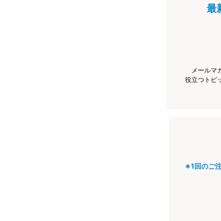
最
メールマ
役立つトピ
※1回のご