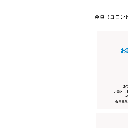
会員（コロン
お
お
お誕生
会員登録