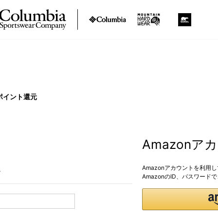
ポイント還元
Amazon
Amazonアカウントを利用
。
AmazonのID、パスワー