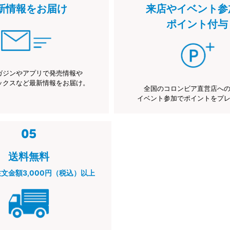
新情報をお届け
来店やイベント参
ポイント付与
ガジンやアプリで発売情報や
ックスなど最新情報をお届け。
全国のコロンビア直営店へ
イベント参加でポイントをプ
送料無料
注文金額3,000円（税込）以上