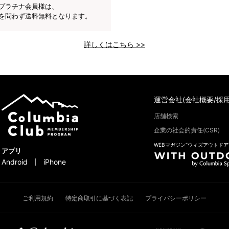
プラチナ会員様は、
を問わず送料無料となります。
詳しくはこちら >>
運営会社(会社概要/採用
店舗検索
企業の社会的責任(CSR)
WEBマガジン“ウィズアウトドア
アプリ
Android
iPhone
ご利用規約
特定商取引に基づく表記
プライバシーポリシー