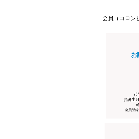
会員（コロン
お
お
お誕生
会員登録