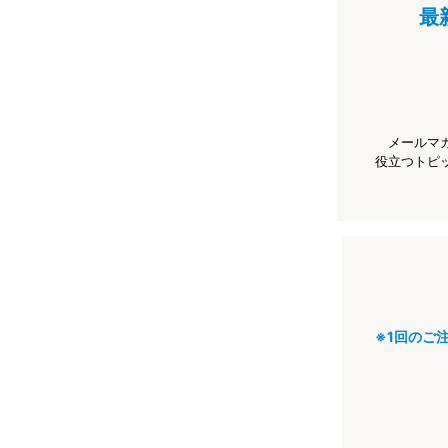
最
メールマ
役立つトピ
※1回のご