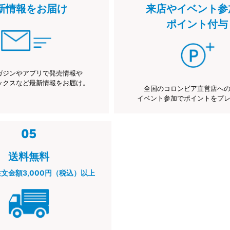
新情報をお届け
来店やイベント参
ポイント付与
ガジンやアプリで発売情報や
ックスなど最新情報をお届け。
全国のコロンビア直営店へ
イベント参加でポイントをプ
送料無料
注文金額3,000円（税込）以上