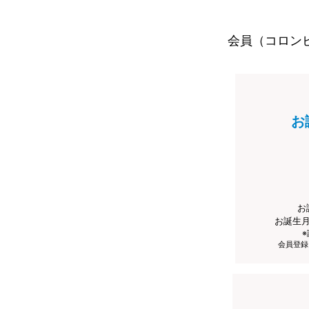
会員（コロン
お
お
お誕生
会員登録