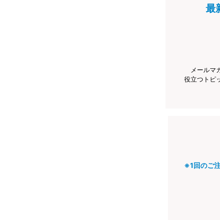
最
メールマ
役立つトピ
※1回のご