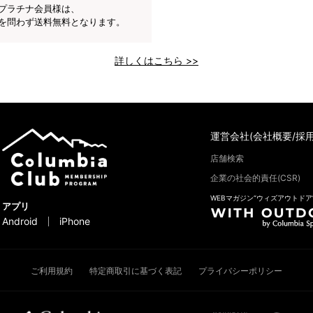
プラチナ会員様は、
を問わず送料無料となります。
詳しくはこちら >>
運営会社(会社概要/採用
店舗検索
企業の社会的責任(CSR)
WEBマガジン“ウィズアウトドア
アプリ
Android
iPhone
ご利用規約
特定商取引に基づく表記
プライバシーポリシー