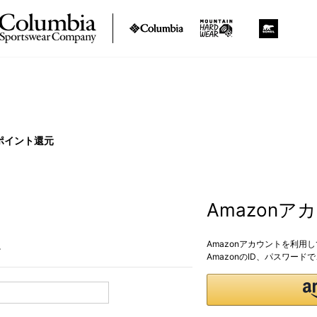
ポイント還元
Amazon
Amazonアカウントを利用
。
AmazonのID、パスワー