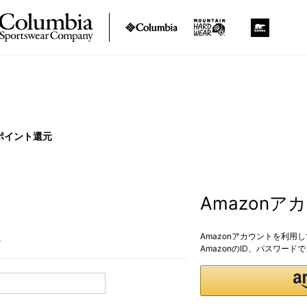
ポイント還元
Amazon
Amazonアカウントを利用
。
AmazonのID、パスワー