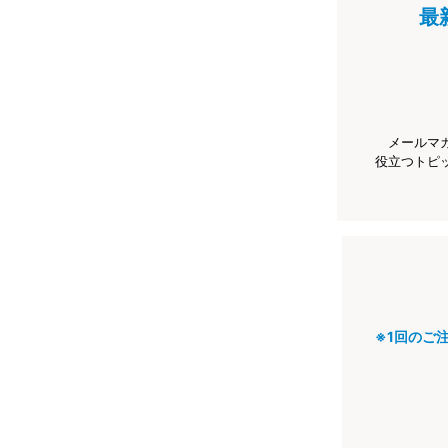
最
メールマ
役立つトピ
※1回のご