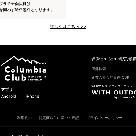
プラチナ会員様は、
を問わず送料無料となります。
詳しくはこちら >>
運営会社(会社概要/採用
店舗検索
企業の社会的責任(CSR)
WEBマガジン“ウィズアウトドア
アプリ
Android
iPhone
ご利用規約
特定商取引に基づく表記
プライバシーポリシー