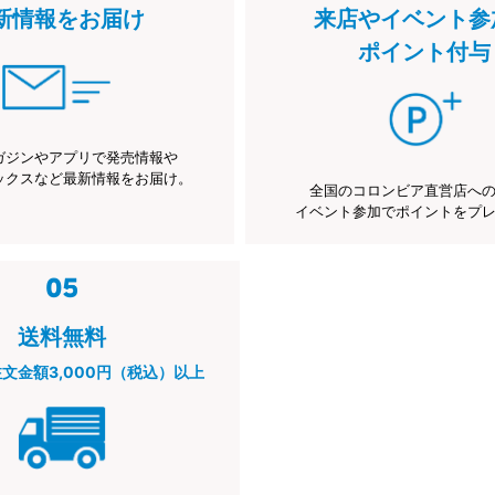
新情報をお届け
来店やイベント参
ポイント付与
ガジンやアプリで発売情報や
ックスなど最新情報をお届け。
全国のコロンビア直営店へ
イベント参加でポイントをプ
送料無料
注文金額3,000円（税込）以上