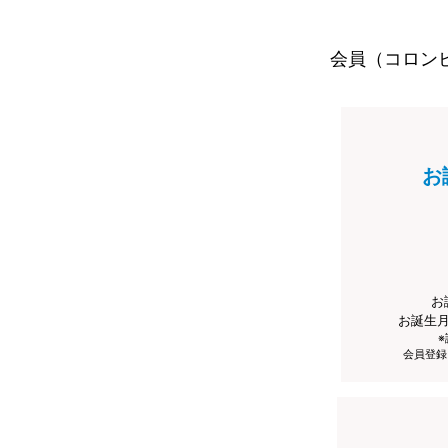
会員（コロン
お
お
お誕生
会員登録