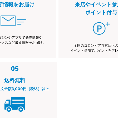
新情報をお届け
来店やイベント参
ポイント付与
ガジンやアプリで発売情報や
ックスなど最新情報をお届け。
全国のコロンビア直営店へ
イベント参加でポイントをプ
送料無料
注文金額3,000円（税込）以上