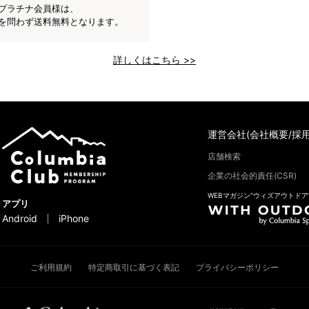
プラチナ会員様は、
を問わず送料無料となります。
詳しくはこちら >>
運営会社(会社概要/採用
店舗検索
企業の社会的責任(CSR)
WEBマガジン“ウィズアウトドア
アプリ
Android
iPhone
ご利用規約
特定商取引に基づく表記
プライバシーポリシー