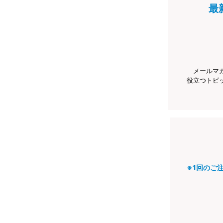
最
メールマ
役立つトピ
※1回のご