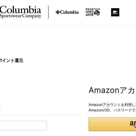
ポイント還元
Amazon
Amazonアカウントを利用
。
AmazonのID、パスワー