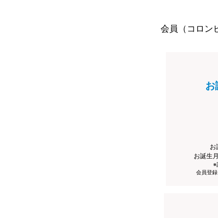
会員（コロン
お
お
お誕生
会員登録