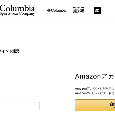
ポイント還元
Amazon
Amazonアカウントを利用
。
AmazonのID、パスワー