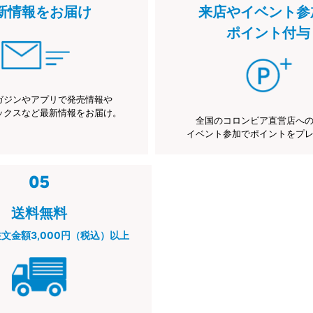
新情報をお届け
来店やイベント参
ポイント付与
ガジンやアプリで発売情報や
ックスなど最新情報をお届け。
全国のコロンビア直営店へ
イベント参加でポイントをプ
送料無料
注文金額3,000円（税込）以上