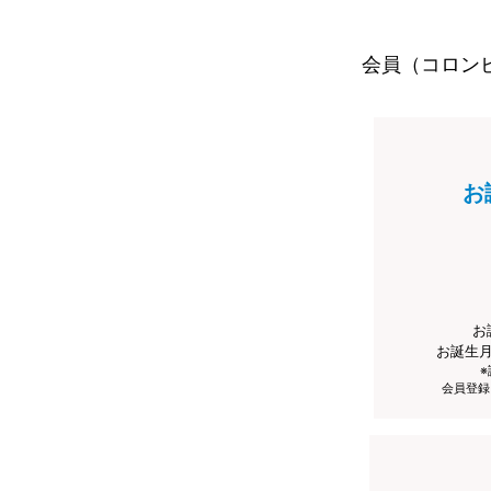
会員（コロン
お
お
お誕生
会員登録