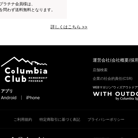
プラチナ会員様は、
を問わず送料無料となります。
詳しくはこちら >>
運営会社(会社概要/採用
店舗検索
企業の社会的責任(CSR)
WEBマガジン“ウィズアウトドア
アプリ
Android
iPhone
ご利用規約
特定商取引に基づく表記
プライバシーポリシー