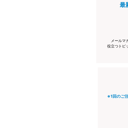
最
メールマ
役立つトピ
※1回のご