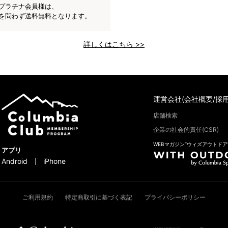
プラチナ会員様は、
を問わず送料無料となります。
詳しくはこちら >>
運営会社(会社概要/採用
店舗検索
企業の社会的責任(CSR)
WEBマガジン“ウィズアウトドア
アプリ
Android
iPhone
ご利用規約
特定商取引に基づく表記
プライバシーポリシー