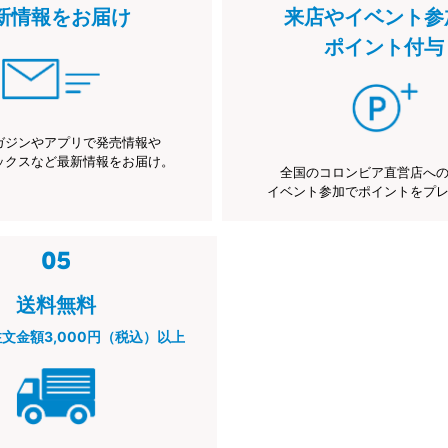
新情報をお届け
来店やイベント参
ポイント付与
ガジンやアプリで発売情報や
ックスなど最新情報をお届け。
全国のコロンビア直営店へ
イベント参加でポイントをプ
送料無料
注文金額3,000円（税込）以上