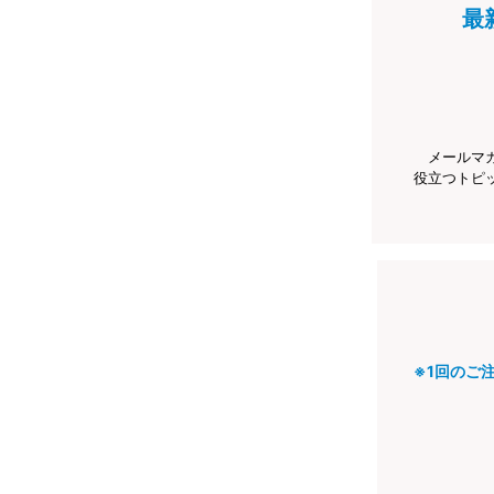
最
メールマ
役立つトピ
※1回のご