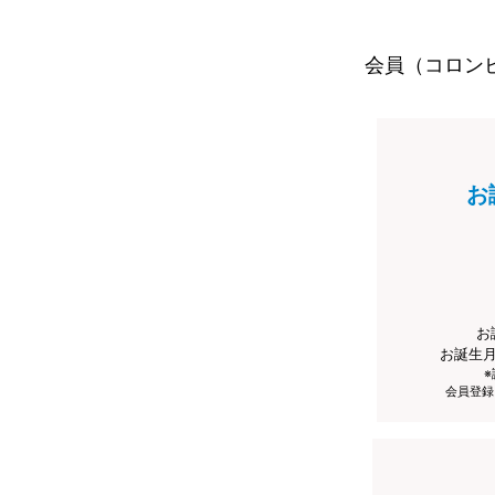
会員（コロン
お
お
お誕生
会員登録