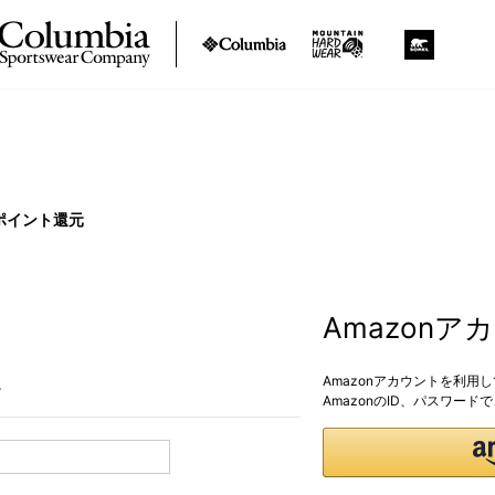
ポイント還元
Amazon
Amazonアカウントを利用
。
AmazonのID、パスワー