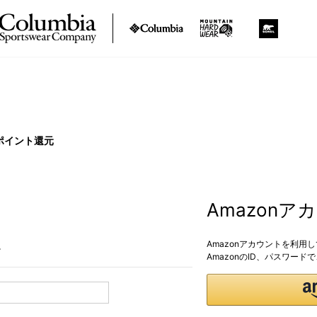
ポイント還元
Amazon
Amazonアカウントを利用
。
AmazonのID、パスワー