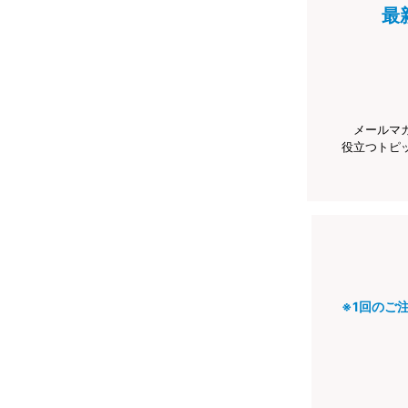
最
メールマ
役立つトピ
※1回のご