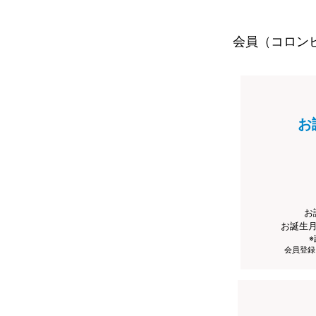
会員（コロン
お
お
お誕生
会員登録