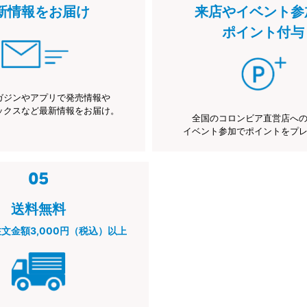
新情報をお届け
来店やイベント参
ポイント付与
ガジンやアプリで発売情報や
ックスなど最新情報をお届け。
全国のコロンビア直営店へ
イベント参加でポイントをプ
送料無料
注文金額3,000円（税込）以上