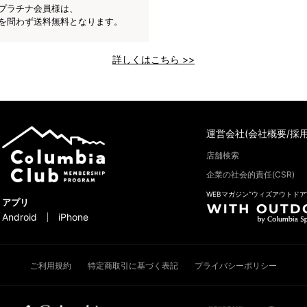
プラチナ会員様は、
を問わず送料無料となります。
詳しくはこちら >>
運営会社(会社概要/採用
店舗検索
企業の社会的責任(CSR)
WEBマガジン“ウィズアウトドア
アプリ
Android
iPhone
ご利用規約
特定商取引に基づく表記
プライバシーポリシー