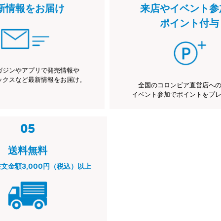
新情報をお届け
来店やイベント参
ポイント付与
ガジンやアプリで発売情報や
ックスなど最新情報をお届け。
全国のコロンビア直営店へ
イベント参加でポイントをプ
送料無料
注文金額3,000円（税込）以上