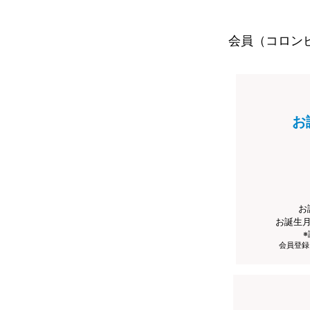
会員（コロン
お
お
お誕生
会員登録