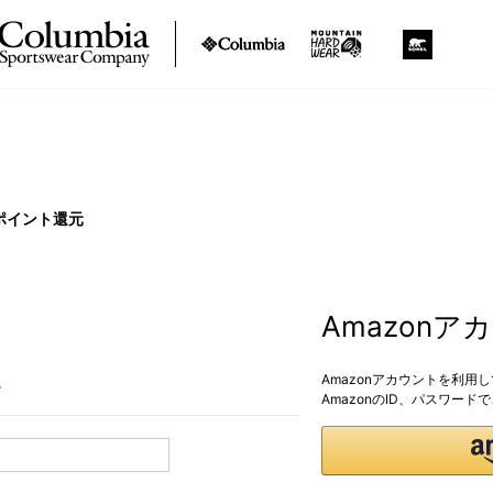
ポイント還元
Amazon
Amazonアカウントを利用
。
AmazonのID、パスワー