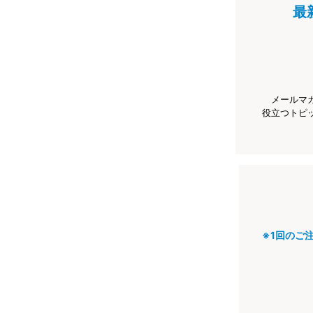
最
メールマ
役立つトピ
※1回のご