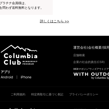
プラチナ会員様は、
を問わず送料無料となります。
詳しくはこちら >>
運営会社(会社概要/採用
店舗検索
企業の社会的責任(CSR)
WEBマガジン“ウィズアウトドア
アプリ
Android
iPhone
ご利用規約
特定商取引に基づく表記
プライバシーポリシー