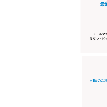
最
メールマ
役立つトピ
※1回のご