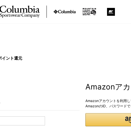
ポイント還元
Amazon
Amazonアカウントを利用
。
AmazonのID、パスワー