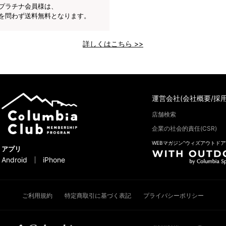
プラチナ会員様は、
を問わず送料無料となります。
詳しくはこちら >>
運営会社(会社概要/採用
店舗検索
企業の社会的責任(CSR)
WEBマガジン“ウィズアウトドア
アプリ
Android
iPhone
ご利用規約
特定商取引に基づく表記
プライバシーポリシー