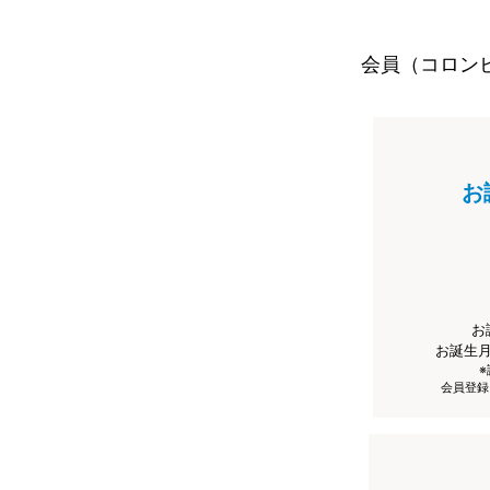
会員（コロン
お
お
お誕生
会員登録