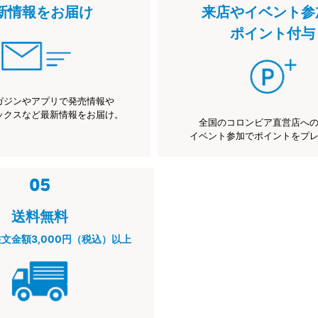
新情報をお届け
来店やイベント参
ポイント付与
ガジンやアプリで発売情報や
ックスなど最新情報をお届け。
全国のコロンビア直営店へ
イベント参加でポイントをプ
送料無料
注文金額3,000円（税込）以上