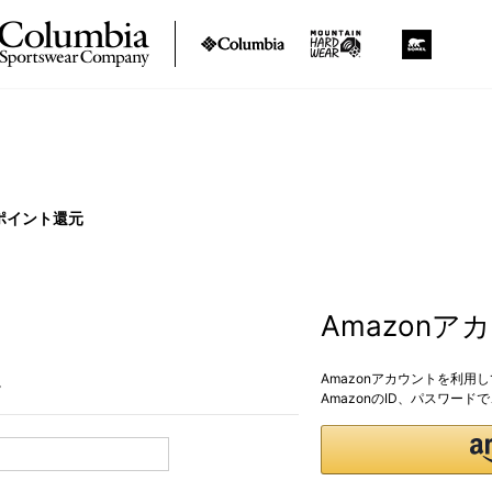
ポイント還元
Amazon
Amazonアカウントを利用
。
AmazonのID、パスワー