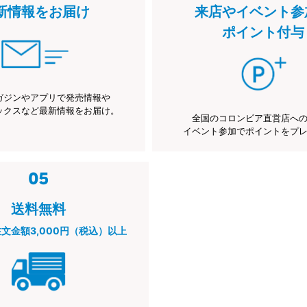
新情報をお届け
来店やイベント参
ポイント付与
ガジンやアプリで発売情報や
ックスなど最新情報をお届け。
全国のコロンビア直営店へ
イベント参加でポイントをプ
送料無料
注文金額3,000円（税込）以上