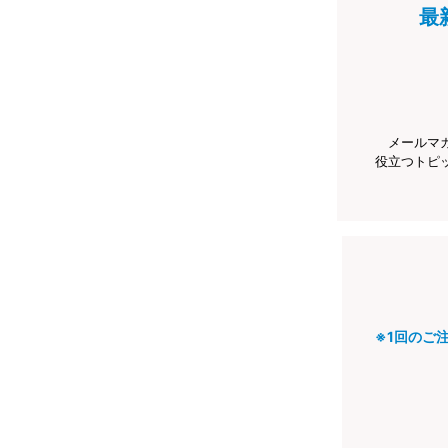
最
メールマ
役立つトピ
※1回のご