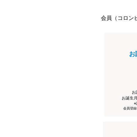
会員（コロン
お
お
お誕生
会員登録