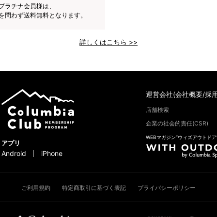
プラチナ会員様は、
を問わず送料無料となります。
詳しくはこちら >>
運営会社(会社概要/採用
店舗検索
企業の社会的責任(CSR)
WEBマガジン“ウィズアウトドア
アプリ
Android
iPhone
ご利用規約
特定商取引に基づく表記
プライバシーポリシー