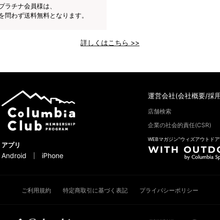
プラチナ会員様は、
を問わず送料無料となります。
詳しくはこちら >>
運営会社(会社概要/採用
店舗検索
企業の社会的責任(CSR)
WEBマガジン“ウィズアウトドア
アプリ
Android
iPhone
ご利用規約
特定商取引に基づく表記
プライバシーポリシー