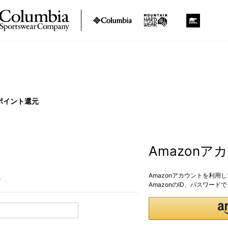
ポイント還元
Amazon
Amazonアカウントを利用
。
AmazonのID、パスワー