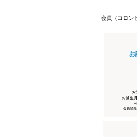
会員（コロン
お
お
お誕生
会員登録