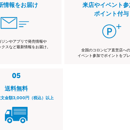
新情報をお届け
来店やイベント参
ポイント付与
ガジンやアプリで発売情報や
ックスなど最新情報をお届け。
全国のコロンビア直営店へ
イベント参加でポイントをプ
送料無料
注文金額3,000円（税込）以上