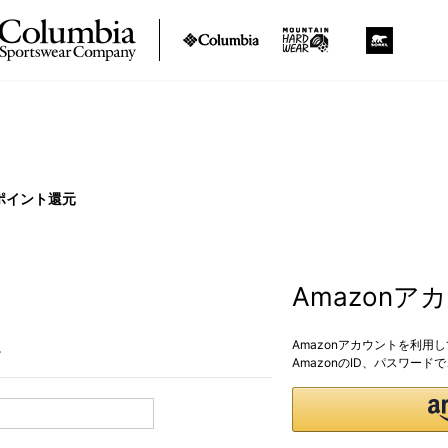
ポイント還元
Amazon
Amazonアカウントを利用
。
AmazonのID、パスワー