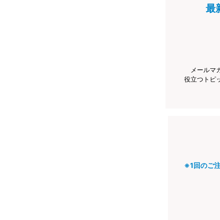
最
メールマ
役立つトピ
※1回のご