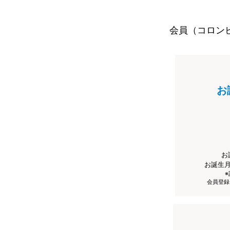
会員（コロン
お
お
お誕生
会員登録