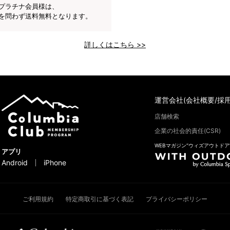
プラチナ会員様は、
を問わず送料無料となります。
詳しくはこちら >>
運営会社(会社概要/採用
店舗検索
企業の社会的責任(CSR)
WEBマガジン“ウィズアウトドア
アプリ
Android
iPhone
ご利用規約
特定商取引に基づく表記
プライバシーポリシー