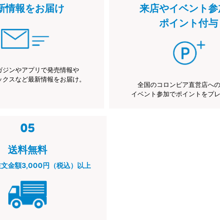
新情報をお届け
来店やイベント参
ポイント付与
ガジンやアプリで発売情報や
ックスなど最新情報をお届け。
全国のコロンビア直営店へ
イベント参加でポイントをプ
送料無料
注文金額3,000円（税込）以上