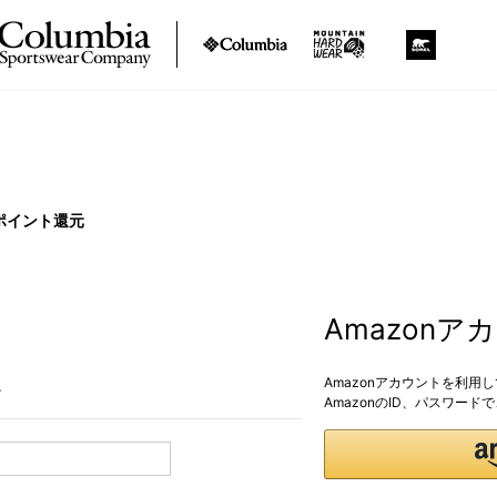
ポイント還元
Amazon
Amazonアカウントを利用
。
AmazonのID、パスワー