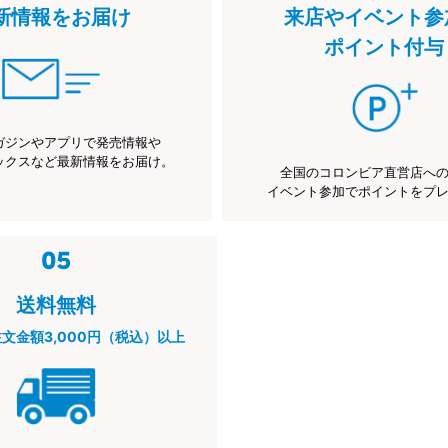
新情報をお届け
来店やイベント参
ポイント付与
ガジンやアプリで発売情報や
ックスなど最新情報をお届け。
全国のコロンビア直営店へ
イベント参加でポイントをプ
送料無料
注文金額3,000円（税込）以上