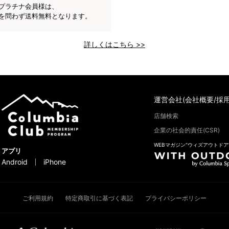
プラチナ会員様は、
を問わず送料無料となります。
詳しくはこちら >>
運営会社(会社概要/採用
店舗検索
企業の社会的責任(CSR)
WEBマガジン“ウィズアウトドア
アプリ
Android
iPhone
ご利用規約
特定商取引に基づく表記
プライバシーポリシー