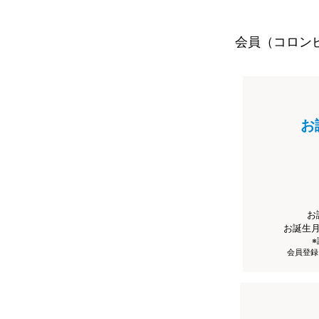
会員（コロン
お
お
お誕生
会員登録