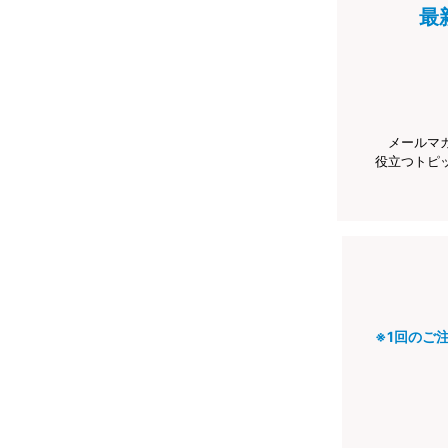
最
メールマ
役立つトピ
※1回のご