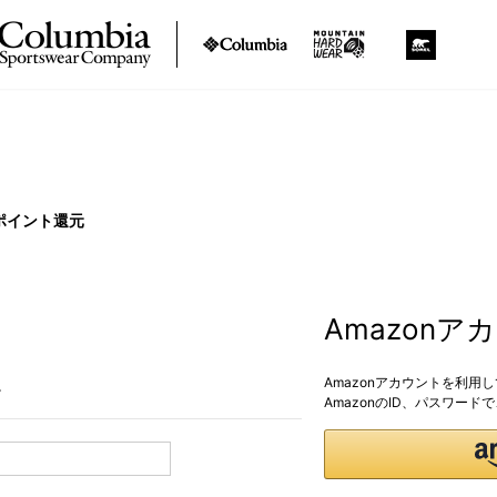
ポイント還元
Amazon
Amazonアカウントを利用
。
AmazonのID、パスワー