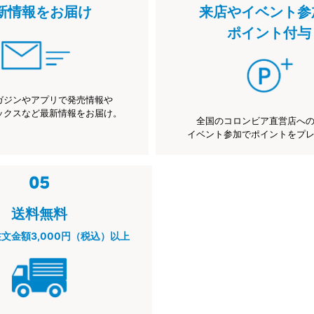
新情報をお届け
来店やイベント参
ポイント付与
ガジンやアプリで発売情報や
ックスなど最新情報をお届け。
全国のコロンビア直営店へ
イベント参加でポイントをプ
送料無料
注文金額3,000円（税込）以上