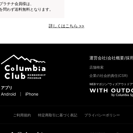
プラチナ会員様は、
を問わず送料無料となります。
詳しくはこちら >>
運営会社(会社概要/採用
店舗検索
企業の社会的責任(CSR)
WEBマガジン“ウィズアウトドア
アプリ
Android
iPhone
ご利用規約
特定商取引に基づく表記
プライバシーポリシー