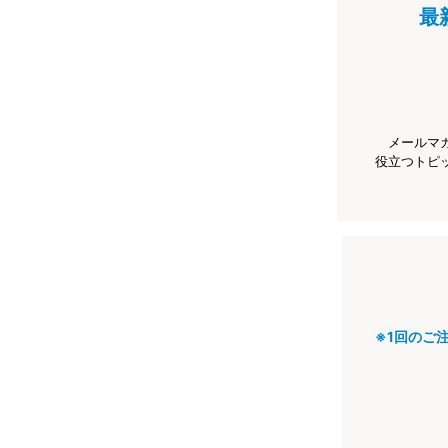
最
メールマ
役立つトピ
※1回のご