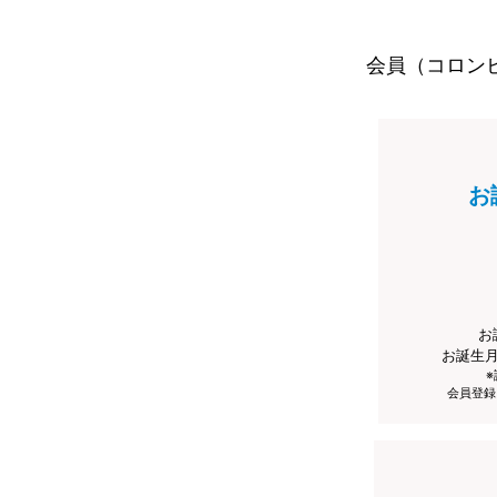
会員（コロン
お
お
お誕生
会員登録