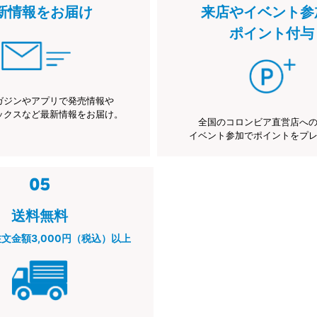
新情報をお届け
来店やイベント参
ポイント付与
ガジンやアプリで発売情報や
ックスなど最新情報をお届け。
全国のコロンビア直営店へ
イベント参加でポイントをプ
送料無料
注文金額3,000円（税込）以上