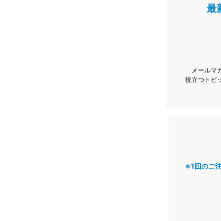
最
メールマ
役立つトピ
※1回のご