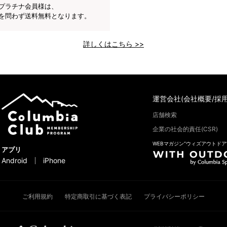
プラチナ会員様は、
を問わず送料無料となります。
詳しくはこちら >>
運営会社(会社概要/採用
店舗検索
企業の社会的責任(CSR)
WEBマガジン“ウィズアウトドア
アプリ
Android
iPhone
ご利用規約
特定商取引に基づく表記
プライバシーポリシー