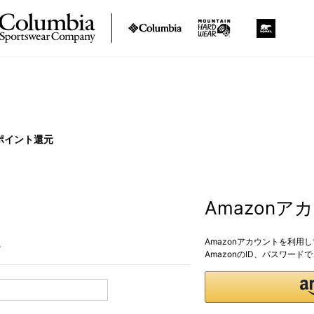
ポイント還元
Amazon
Amazonアカウントを利用
。
AmazonのID、パスワー