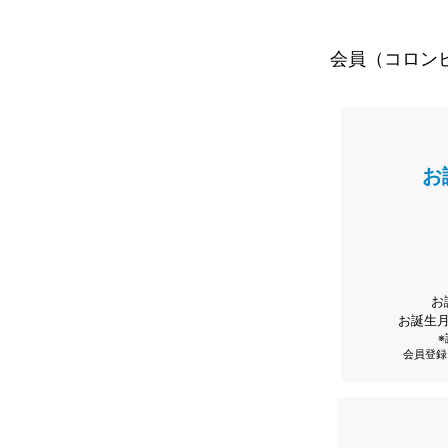
会員（コロン
お
お
お誕生
会員登録