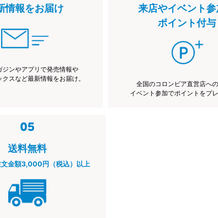
新情報をお届け
来店やイベント参
ポイント付与
ガジンやアプリで発売情報や
ックスなど最新情報をお届け。
全国のコロンビア直営店へ
イベント参加でポイントをプ
送料無料
注文金額3,000円（税込）以上