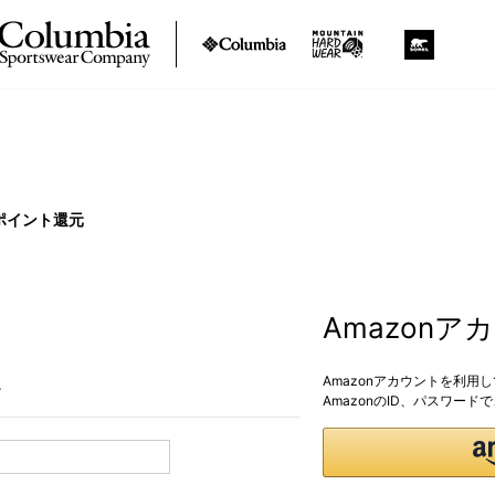
ポイント還元
Amazon
Amazonアカウントを利用
。
AmazonのID、パスワー