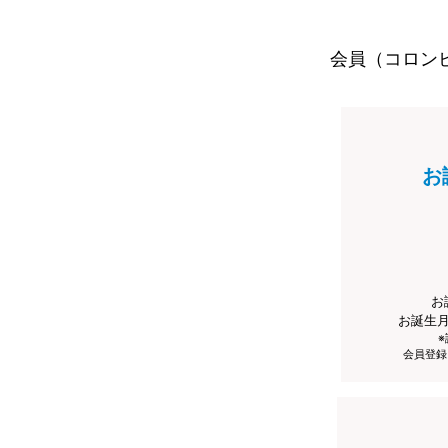
会員（コロン
お
お
お誕生
会員登録