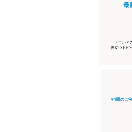
最
メールマ
役立つトピ
※1回のご