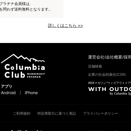
プラチナ会員様は、
を問わず送料無料となります。
詳しくはこちら >>
運営会社(会社概要/採用
店舗検索
企業の社会的責任(CSR)
WEBマガジン“ウィズアウトドア
アプリ
Android
iPhone
ご利用規約
特定商取引に基づく表記
プライバシーポリシー