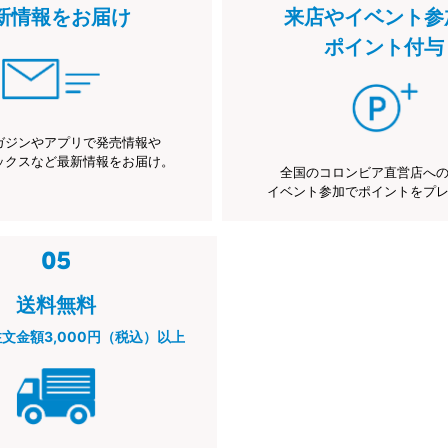
新情報をお届け
来店やイベント参
ポイント付与
ガジンやアプリで発売情報や
ックスなど最新情報をお届け。
全国のコロンビア直営店へ
イベント参加でポイントをプ
送料無料
注文金額3,000円（税込）以上