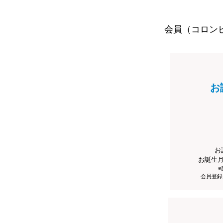
会員（コロン
お
お
お誕生
会員登録