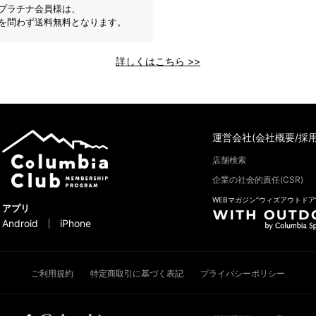
プラチナ会員様は、
を問わず送料無料となります。
詳しくはこちら >>
運営会社(会社概要/採用
店舗検索
企業の社会的責任(CSR)
WEBマガジン“ウィズアウトドア
アプリ
Android
iPhone
ご利用規約
特定商取引に基づく表記
プライバシーポリシー