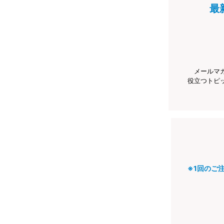
最
メールマ
役立つトピ
※1回のご