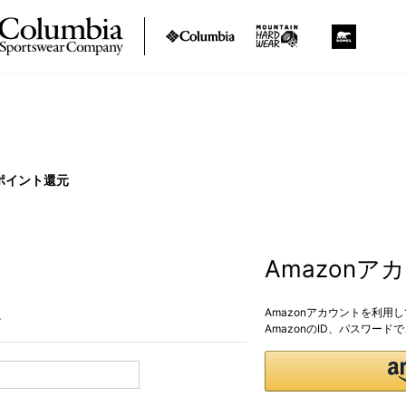
ポイント還元
Amazon
Amazonアカウントを利用
。
AmazonのID、パスワー