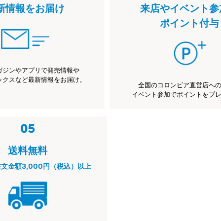
新情報をお届け
来店やイベント参
ポイント付与
ガジンやアプリで発売情報や
ックスなど最新情報をお届け。
全国のコロンビア直営店へ
イベント参加でポイントをプ
送料無料
注文金額3,000円（税込）以上