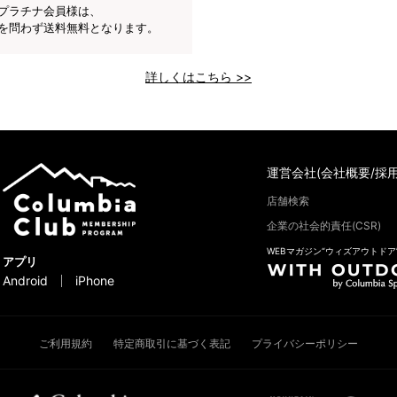
プラチナ会員様は、
を問わず送料無料となります。
詳しくはこちら >>
運営会社(会社概要/採用
店舗検索
企業の社会的責任(CSR)
WEBマガジン“ウィズアウトドア
アプリ
Android
iPhone
ご利用規約
特定商取引に基づく表記
プライバシーポリシー