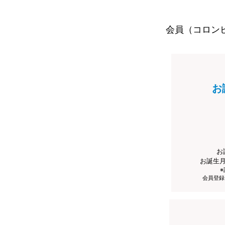
会員（コロン
お
お
お誕生
会員登録