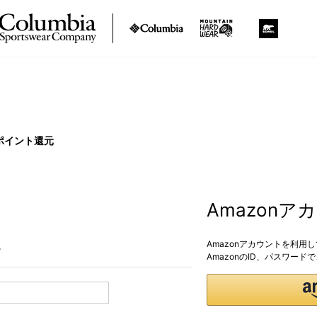
ポイント還元
Amazon
Amazonアカウントを利用
。
AmazonのID、パスワー