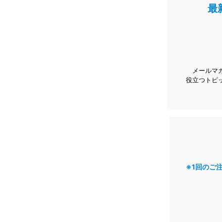
最
メールマ
役立つトピ
※1回のご