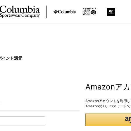
ポイント還元
Amazon
Amazonアカウントを利用
。
AmazonのID、パスワー