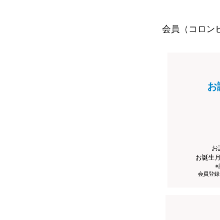
会員（コロン
お
お
お誕生
会員登録