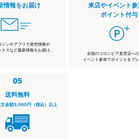
新情報をお届け
来店やイベント参
ポイント付与
ガジンやアプリで発売情報や
ックスなど最新情報をお届け。
全国のコロンビア直営店へ
イベント参加でポイントをプ
送料無料
注文金額3,000円（税込）以上