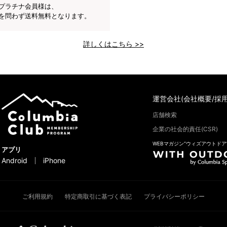
プラチナ会員様は、
を問わず送料無料となります。
詳しくはこちら >>
運営会社(会社概要/採用
店舗検索
企業の社会的責任(CSR)
WEBマガジン“ウィズアウトドア
アプリ
Android
iPhone
ご利用規約
特定商取引に基づく表記
プライバシーポリシー