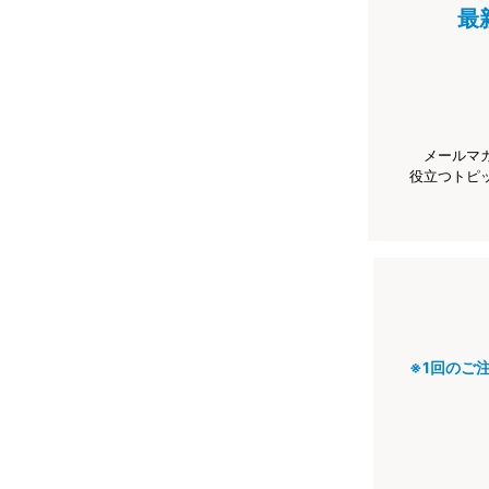
最
メールマ
役立つトピ
※1回のご