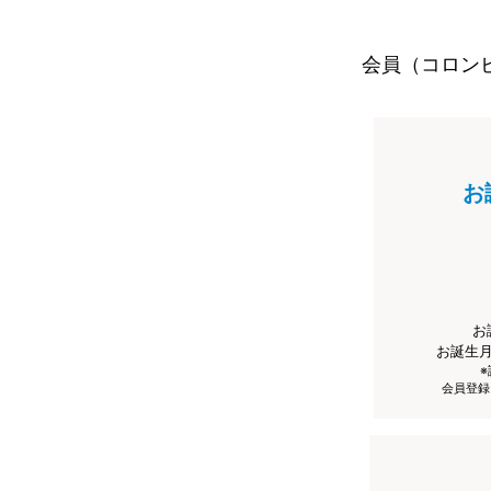
会員（コロン
お
お
お誕生
会員登録