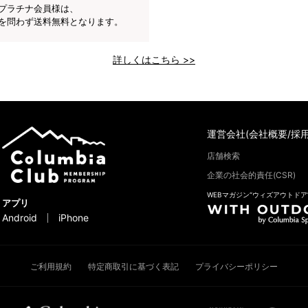
プラチナ会員様は、
を問わず送料無料となります。
詳しくはこちら >>
運営会社(会社概要/採用
店舗検索
企業の社会的責任(CSR)
WEBマガジン“ウィズアウトドア
アプリ
Android
iPhone
ご利用規約
特定商取引に基づく表記
プライバシーポリシー