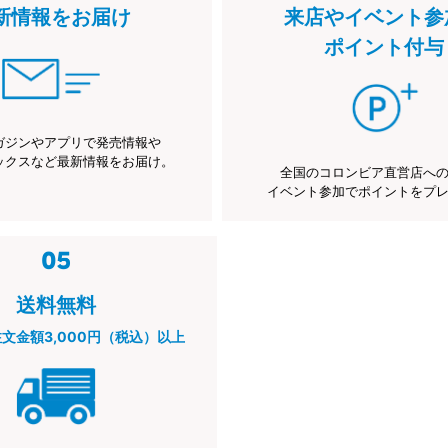
新情報をお届け
来店やイベント参
ポイント付与
ガジンやアプリで発売情報や
ックスなど最新情報をお届け。
全国のコロンビア直営店へ
イベント参加でポイントをプ
送料無料
注文金額3,000円（税込）以上