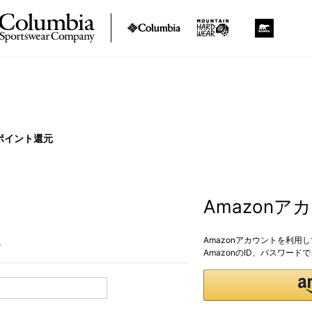
ポイント還元
Amazon
Amazonアカウントを利用
。
AmazonのID、パスワー