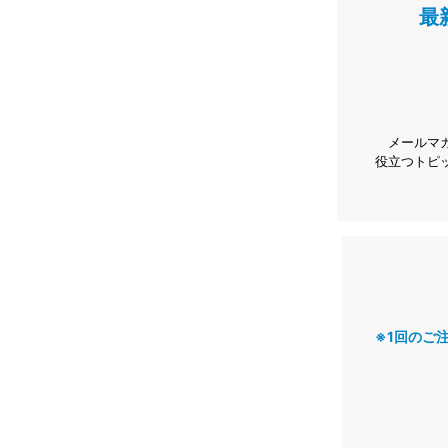
最
メールマ
役立つトピ
※1回のご