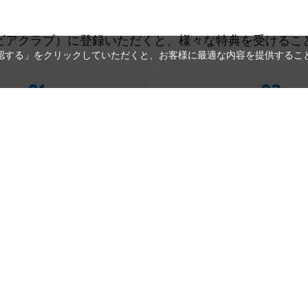
ビアクラブ）に登録いただくと、様々な特典を受けるこ
承認する」をクリックしていただくと、お客様に最適な内容を提供すること
誕生月クーポン
会員限定キャン
誕生日を登録すると、
会員ランクに応じて
月にクーポンをプレゼント！
お得なキャンペーンやクーポ
※誕生月の前月月末までに
されている方にお届けします。