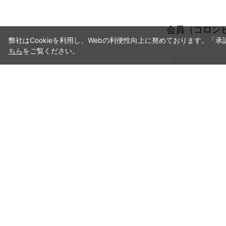
会員（コロン
弊社はCookieを利用し、Webの利便性向上に努めております。「
ちら
をご覧ください。
お
お
お誕生
会員登録