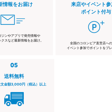
新情報をお届け
来店やイベント参
ポイント付与
ガジンやアプリで発売情報や
ックスなど最新情報をお届け。
全国のコロンビア直営店へ
イベント参加でポイントをプ
送料無料
注文金額3,000円（税込）以上