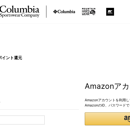
ポイント還元
Amazon
Amazonアカウントを利用
。
AmazonのID、パスワー