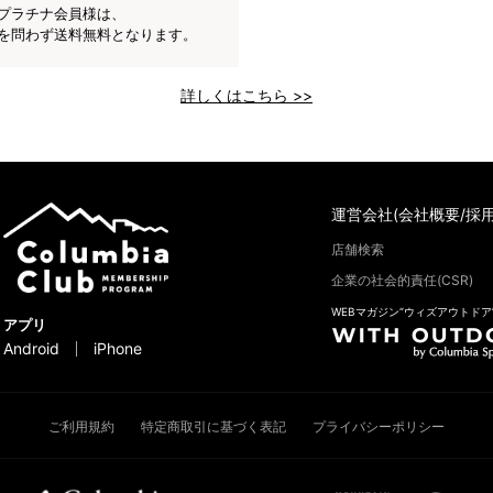
プラチナ会員様は、
を問わず送料無料となります。
詳しくはこちら >>
運営会社(会社概要/採用
店舗検索
企業の社会的責任(CSR)
WEBマガジン“ウィズアウトドア
アプリ
Android
iPhone
ご利用規約
特定商取引に基づく表記
プライバシーポリシー