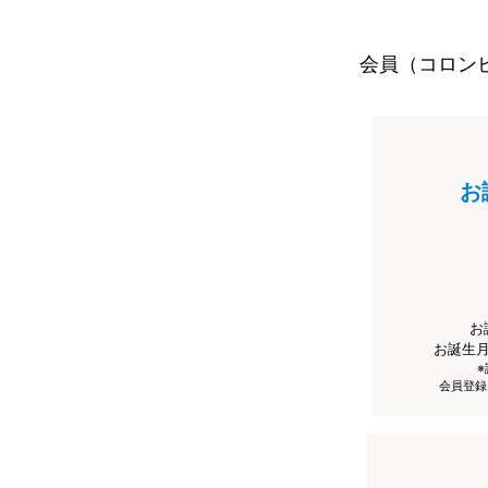
会員（コロン
お
お
お誕生
会員登録