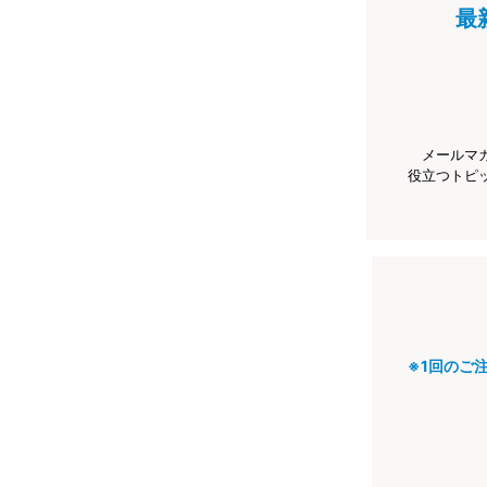
最
メールマ
役立つトピ
※1回のご