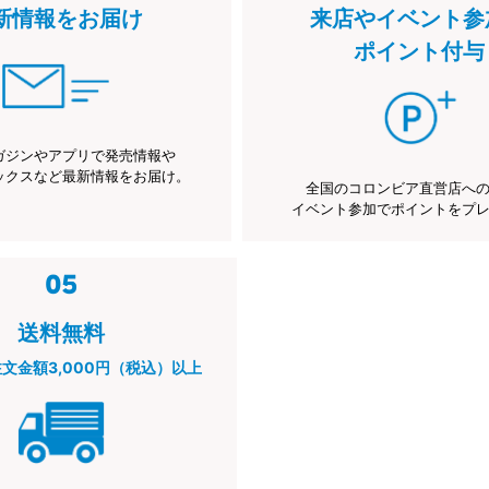
新情報をお届け
来店やイベント参
ポイント付与
ガジンやアプリで発売情報や
ックスなど最新情報をお届け。
全国のコロンビア直営店へ
イベント参加でポイントをプ
送料無料
注文金額3,000円（税込）以上