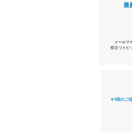
最
メールマ
役立つトピ
※1回のご