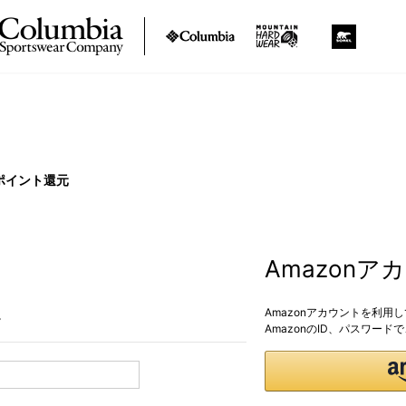
ポイント還元
Amazon
Amazonアカウントを利用
。
AmazonのID、パスワー