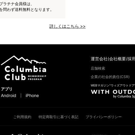
プラチナ会員様は、
を問わず送料無料となります。
詳しくはこちら >>
運営会社(会社概要/採用
店舗検索
企業の社会的責任(CSR)
WEBマガジン“ウィズアウトドア
アプリ
Android
iPhone
ご利用規約
特定商取引に基づく表記
プライバシーポリシー