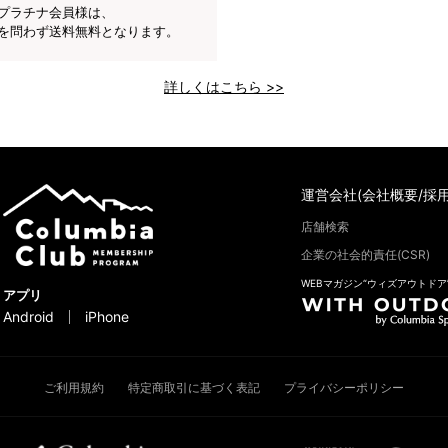
プラチナ会員様は、
を問わず送料無料となります。
詳しくはこちら >>
運営会社(会社概要/採用
店舗検索
企業の社会的責任(CSR)
WEBマガジン“ウィズアウトドア
アプリ
Android
iPhone
ご利用規約
特定商取引に基づく表記
プライバシーポリシー