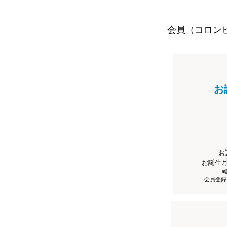
会員（コロン
お
お
お誕生
会員登録