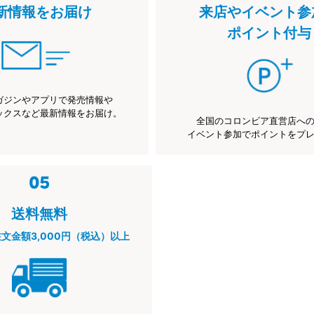
新情報をお届け
来店やイベント参
ポイント付与
ガジンやアプリで発売情報や
ックスなど最新情報をお届け。
全国のコロンビア直営店へ
イベント参加でポイントをプ
送料無料
注文金額3,000円（税込）以上