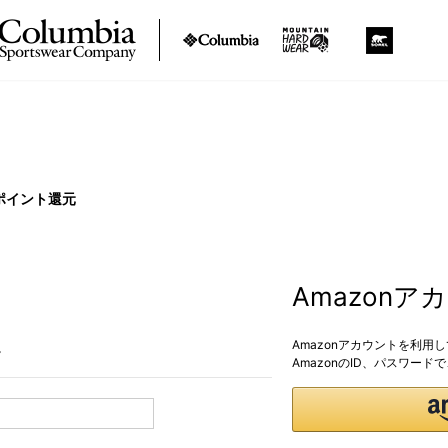
ポイント還元
Amazon
Amazonアカウントを利用
。
AmazonのID、パスワー