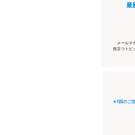
最
メールマ
役立つトピ
※1回のご