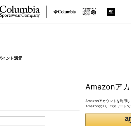
ポイント還元
Amazon
Amazonアカウントを利用
。
AmazonのID、パスワー