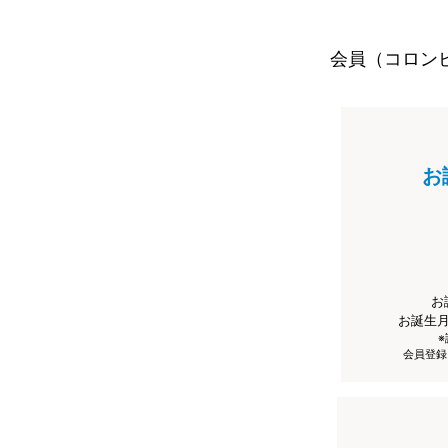
会員（コロン
お
お
お誕生
会員登録