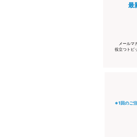
最
メールマ
役立つトピ
※1回のご