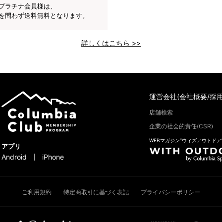
プラチナ会員様は、
を問わず送料無料となります。
詳しくはこちら >>
運営会社(会社概要/採用
店舗検索
企業の社会的責任(CSR)
WEBマガジン“ウィズアウトドア
アプリ
Android
iPhone
ご利用規約
特定商取引に基づく表記
プライバシーポリシー