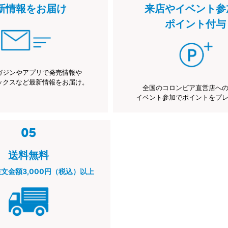
新情報をお届け
来店やイベント参
ポイント付与
ガジンやアプリで発売情報や
ックスなど最新情報をお届け。
全国のコロンビア直営店へ
イベント参加でポイントをプ
送料無料
注文金額3,000円（税込）以上